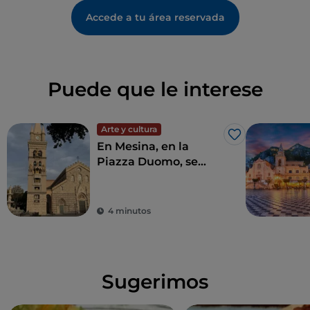
Accede a tu área reservada
Puede que le interese
Arte y cultura
Me gusta
En Mesina, en la
Piazza Duomo, se
encuentra el reloj
astronómico más
grande y complejo del
4 minutos
mundo
Sugerimos