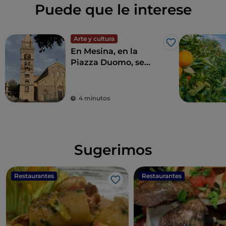
Puede que le interese
Arte y cultura
Me gusta
En Mesina, en la
Piazza Duomo, se
encuentra el reloj
astronómico más
grande y complejo del
4 minutos
mundo
Sugerimos
Restaurantes
Restaurantes
Me gusta