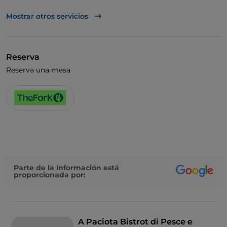
UnionPay via TheFork PAY
Mostrar otros servicios
Visa
Acceso para inválidos
Reserva
Baño para inválidos
Reserva una mesa
Se habla inglés
Parte de la información está
proporcionada por:
A Paciota Bistrot di Pesce e