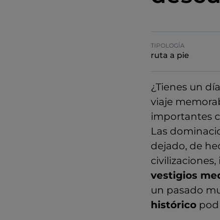
TIPOLOGÍA
ruta a pie
¿Tienes un día
viaje memorabl
importantes ci
Las dominacio
dejado, de hec
civilizaciones,
vestigios me
un pasado mul
histórico
podr