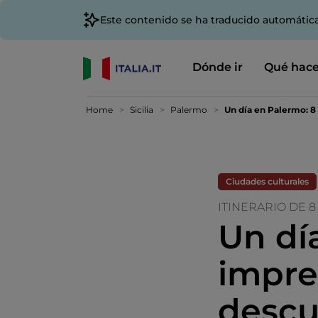
Este contenido se ha traducido automátic
Dónde ir
Qué hace
Home
Sicilia
Palermo
Un día en Palermo: 8
Ciudades culturales
ITINERARIO DE 
Un dí
impre
descu