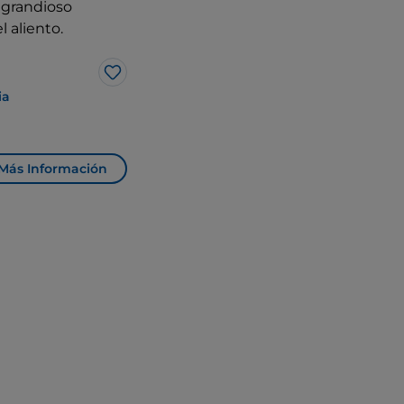
 grandioso
l aliento.
Me gusta
ia
Más Información