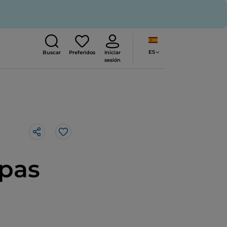
ES
Buscar
Preferidos
Iniciar
sesión
Me gusta
apas