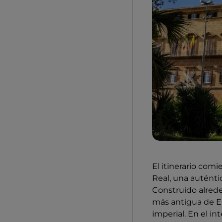
El itinerario comi
Real, una auténti
Construido alreded
más antigua de Eu
imperial. En el in