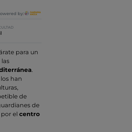
owered by:
CULTAD
l
árate para un
 las
iterránea
.
glos han
lturas,
petible de
 guardianes de
 por el
centro