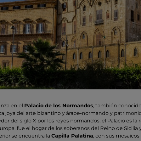
enza en el
Palacio de los Normandos
, también conocid
ca joya del arte bizantino y árabe-normando y patrimoni
or del siglo X por los reyes normandos, el Palacio es la r
ropa, fue el hogar de los soberanos del Reino de Sicilia y
terior se encuentra la
Capilla Palatina
, con sus mosaicos 