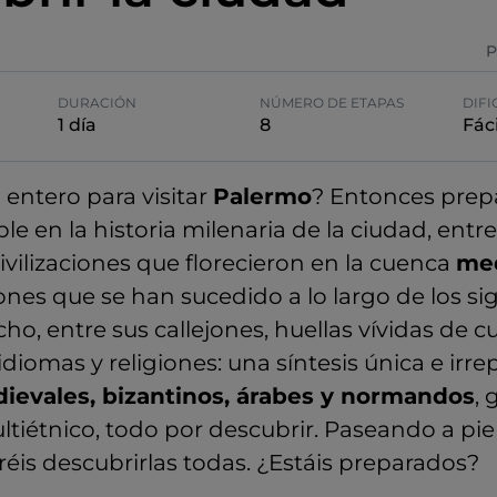
P
DURACIÓN
NÚMERO DE ETAPAS
DIFI
1 día
8
Fáci
 entero para visitar
Palermo
? Entonces prep
e en la historia milenaria de la ciudad, entre
vilizaciones que florecieron en la cuenca
med
nes que se han sucedido a lo largo de los si
ho, entre sus callejones, huellas vívidas de cu
 idiomas y religiones: una síntesis única e irre
dievales, bizantinos, árabes y normandos
,
tiétnico, todo por descubrir. Paseando a pie
éis descubrirlas todas. ¿Estáis preparados?