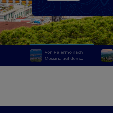
Von Palermo nach
Messina auf dem
Seeweg, entlang der
Route der Vulkane
segeln