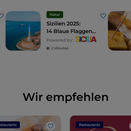
Natur
Like
Like
Sizilien 2025:
14 Blaue Flaggen
für Strände und
Powered by:
Touristenhäfen
2 Minuten
Wir empfehlen
staurants
Restaurants
Like