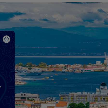
Like
r