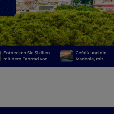
Entdecken Sie Sizilien
Cefalù und die
mit dem Fahrrad von
Madonie, mit
Messina nach Palermo
Antonello, den
Überresten der M
Grecia und einem
großen Naturpark