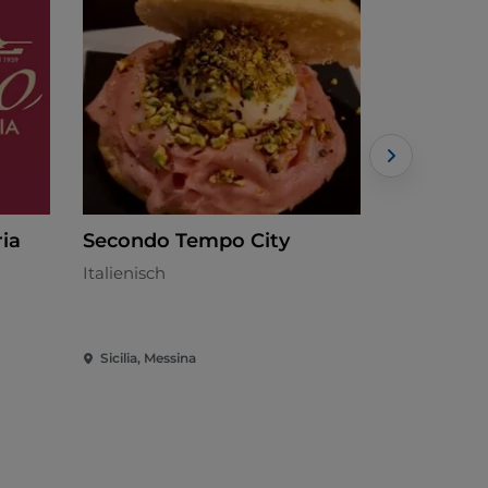
ria
Secondo Tempo City
Tyke - L
Italienisch
Japanisch 
Sicilia, Messina
Sicilia, Mes