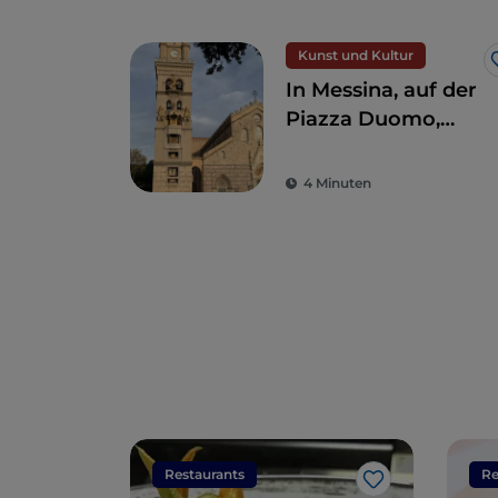
Kunst und Kultur
In Messina, auf der
Piazza Duomo,
befindet sich die
größte und
4 Minuten
komplexeste
astronomische Uhr
der Welt
Restaurants
Re
Like