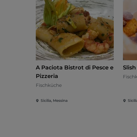
A Paciota Bistrot di Pesce e
Slish
Pizzeria
Fisch
Fischküche
Sicilia, Messina
Sicil