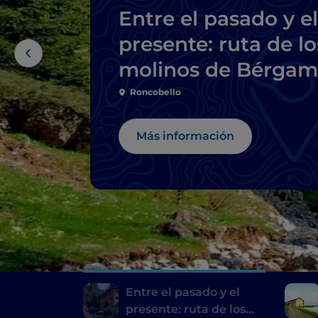
Entre el pasado y el
presente: ruta de lo
molinos de Bérga
y Brescia
Roncobello
Más información
Entre el pasado y el
presente: ruta de los