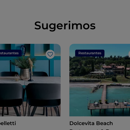
Sugerimos
staurantes
Restaurantes
Me gusta
lletti
Dolcevita Beach