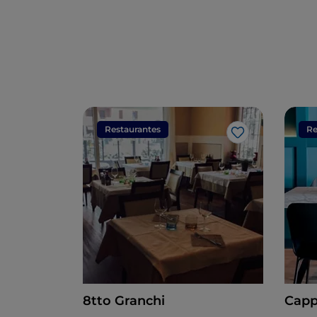
Restaurantes
Re
Me gusta
8tto Granchi
Cappe