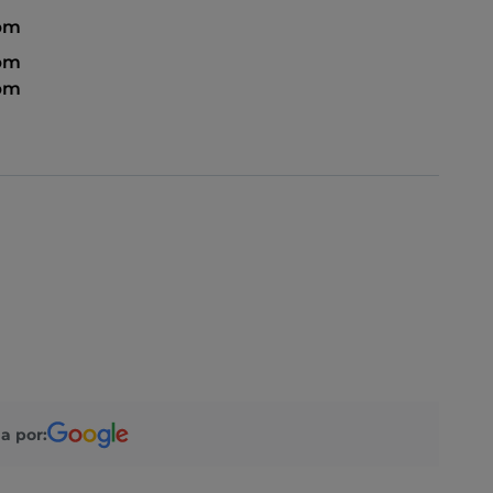
 pm
 pm
 pm
a por: