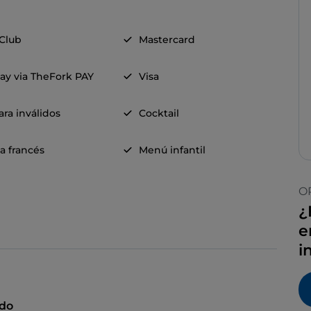
 Club
Mastercard
ay via TheFork PAY
Visa
ra inválidos
Cocktail
a francés
Menú infantil
O
¿
e
i
ado