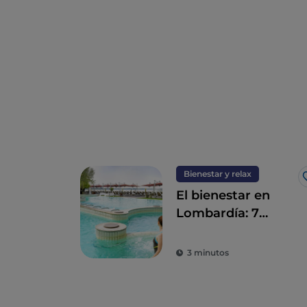
Bienestar y relax
El bienestar en
Lombardía: 7
destinos para un
détox total
3 minutos