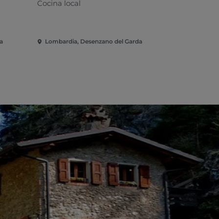
Cocina local
Cocina mar
a
Lombardia, Desenzano del Garda
Lombardia,