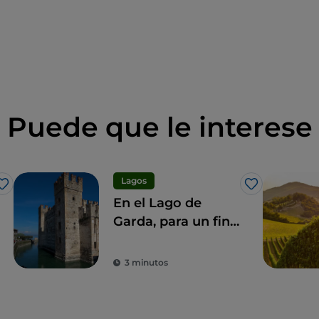
Puede que le interese
Lagos
Me gusta
Me gusta
En el Lago de
Garda, para un fin
de semana mágico
3 minutos