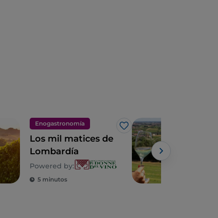
Enogastronomía
Eno
Me gusta
Los mil matices de
Los 
Lombardía
de 
Powered by:
Powe
5 minutos
6 m