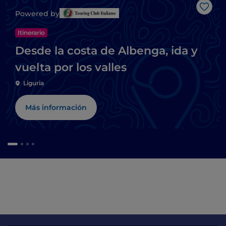
Me g
Powered by
Itinerario
Desde la costa de Albenga, ida y
vuelta por los valles
Liguria
Más información