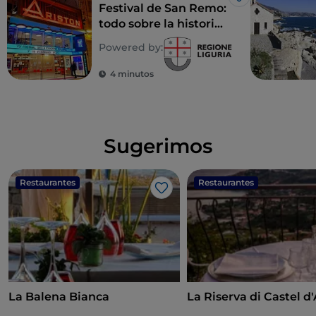
Me gusta
Festival de San Remo:
todo sobre la historia
y el origen de un mito
Powered by:
italiano
4 minutos
Sugerimos
Restaurantes
Restaurantes
Me gusta
La Balena Bianca
La Riserva di Castel d