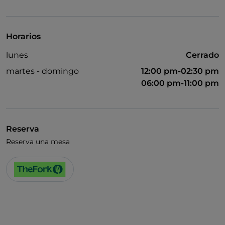
Acceso para inválidos
Se admiten animales
Horarios
Baño para inválidos
lunes
Cerrado
Cocktail
martes - domingo
12:00 pm-02:30 pm
Se habla inglés
06:00 pm-11:00 pm
Se habla francés
Menú infantil
Reserva
Zona de fumadores
Reserva una mesa
Wi-Fi