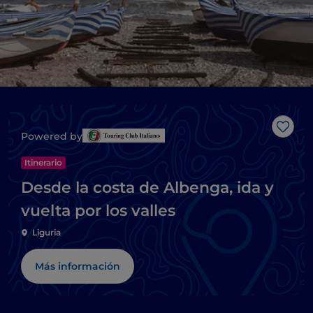
Me g
Powered by
Itinerario
Desde la costa de Albenga, ida y
vuelta por los valles
Liguria
Más información