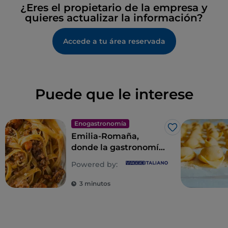
¿Eres el propietario de la empresa y
American Express
quieres actualizar la información?
Menú infantil
Accede a tu área reservada
Visa
Puede que le interese
Enogastronomía
Me gusta
Emilia-Romaña,
donde la gastronomía
es un imperio de los
Powered by:
sentidos
3 minutos