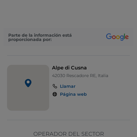
Cena con espectáculo
Cocktail
Se habla inglés
Parte de la información está
proporcionada por:
Karaoke
Google Pay
Mastercard
Alpe di Cusna
No fumadores
42030 Rescadore RE, Italia
Pago con Satispay
Llamar
Aparcamiento
Página web
Zona de fumadores
Mesas de exterior
Zona para niños
OPERADOR DEL SECTOR
Wi-Fi