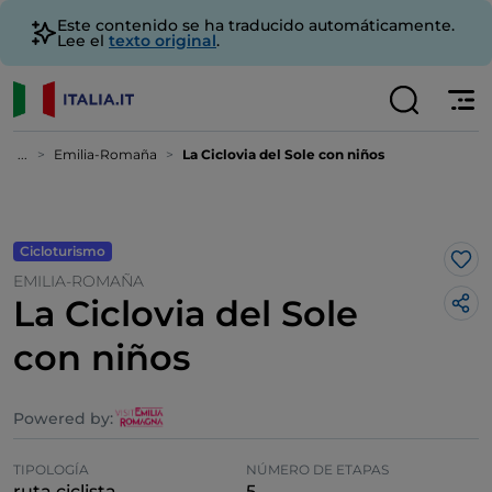
Este contenido se ha traducido automáticamente.
Lee el
texto original
.
...
Emilia-Romaña
La Ciclovia del Sole con niños
Cicloturismo
Me 
EMILIA-ROMAÑA
La Ciclovia del Sole
con niños
Powered by:
TIPOLOGÍA
NÚMERO DE ETAPAS
ruta ciclista
5