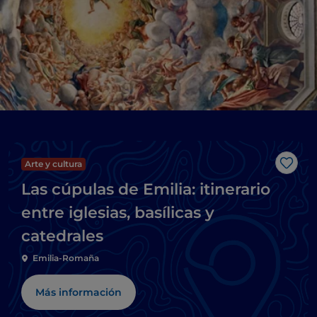
Arte y cultura
Me g
Las cúpulas de Emilia: itinerario
entre iglesias, basílicas y
catedrales
Emilia-Romaña
Más información