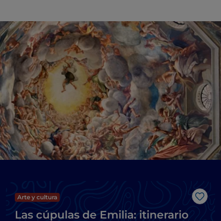
Arte y cultura
Me g
Las cúpulas de Emilia: itinerario