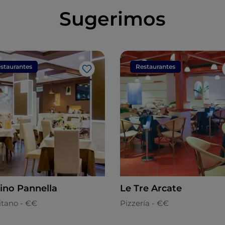
Sugerimos
staurantes
Restaurantes
Me gusta
ino Pannella
Le Tre Arcate
itano - €€
Pizzería - €€