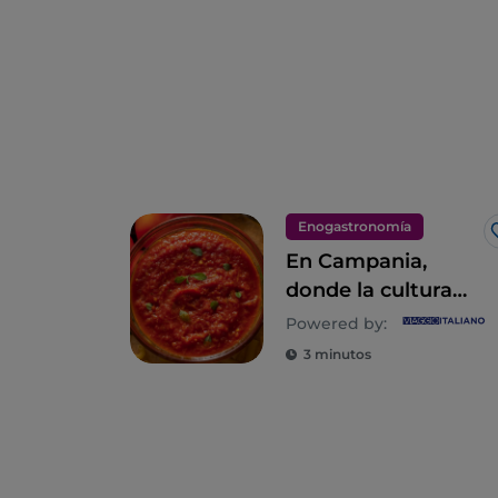
Enogastronomía
En Campania,
donde la cultura
culinaria es un
Powered by:
estilo de vida
3 minutos