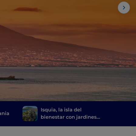
Isquia, la isla del
ania
bienestar con jardines
termales y fuentes
naturales