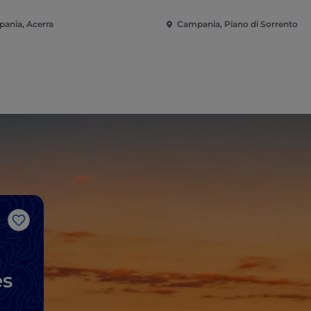
ania, Acerra
Campania, Piano di Sorrento
Me gusta
es