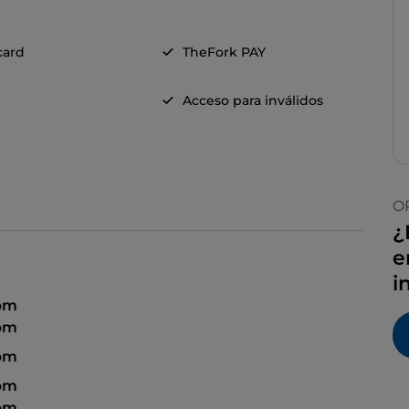
card
TheFork PAY
Acceso para inválidos
O
¿
e
i
 pm
 pm
 pm
 pm
 pm