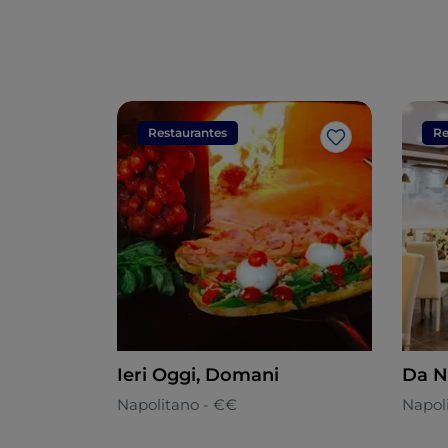
Restaurantes
Re
Me gusta
Ieri Oggi, Domani
Da N
Napolitano - €€
Napol