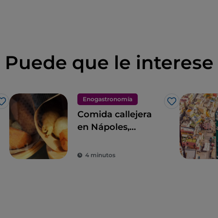
Puede que le interese
Enogastronomía
Me gusta
Me gusta
Comida callejera
en Nápoles,
quintaesencia de
las maravillas del
4 minutos
paladar