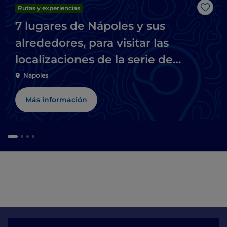
Rutas y experiencias
Me g
7 lugares de Nápoles y sus
alrededores, para visitar las
localizaciones de la serie de
televisión Mare fuori
Nápoles
Más información