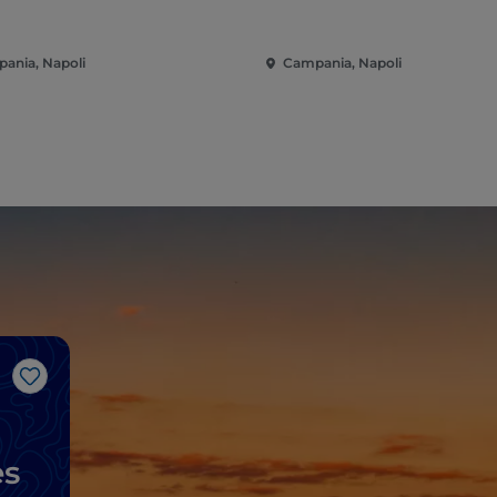
ania, Napoli
Campania, Napoli
Me gusta
es