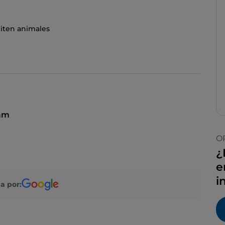
iten animales
 am
O
¿
e
i
a por: