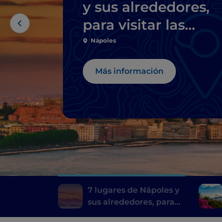
y sus alrededores,
para visitar las
localizaciones de la
Nápoles
serie de televisión
Más información
Mare fuori
7 lugares de Nápoles y
sus alrededores, para
visitar las