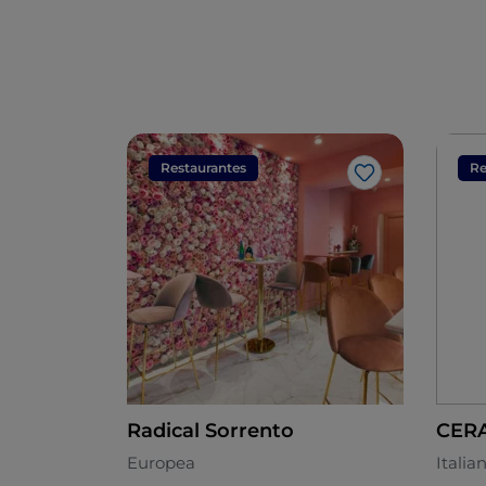
Restaurantes
Re
Me gusta
Radical Sorrento
CERA
Europea
Italia