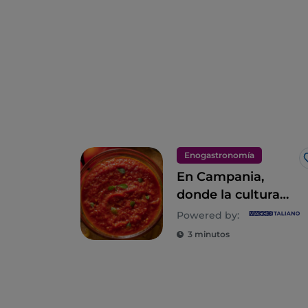
Enogastronomía
En Campania,
donde la cultura
culinaria es un
Powered by:
estilo de vida
3 minutos