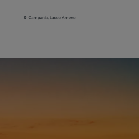
Pizzería - 
Campania, Lacco Ameno
Campania, 