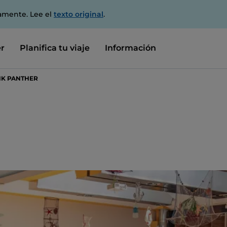
amente. Lee el
texto original
.
r
Planifica tu viaje
Información
NK PANTHER