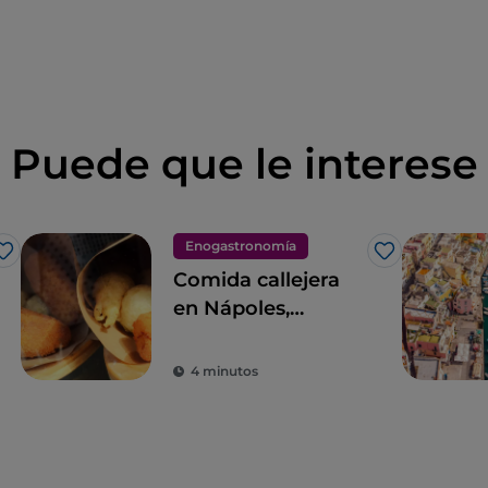
Puede que le interese
Enogastronomía
Me gusta
Me gusta
Comida callejera
en Nápoles,
quintaesencia de
las maravillas del
4 minutos
paladar