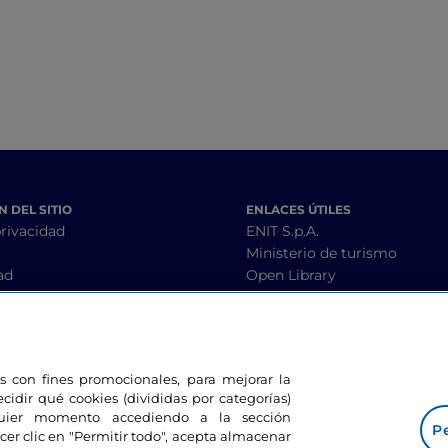
 DEL SITIO
ENLACES ÚTILES
privacidad
ENIT S.p.A.
Ministerio de turismo
ad
Open Library
condiciones
Interoperability guidelines
les con fines promocionales, para mejorar la
ESTAMOS EN CONTACTO
ecidir qué cookies (divididas por categorías)
lquier momento accediendo a la sección
Pe
cer clic en "Permitir todo", acepta almacenar