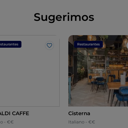
Sugerimos
staurantes
Restaurantes
Me gusta
LDI CAFFE
Cisterna
no - €€
Italiano - €€