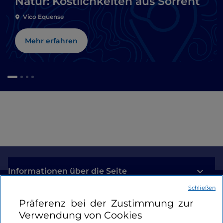
Natur: Köstlichkeiten aus Sorrent
Vico Equense
Mehr erfahren
Informationen über die Seite
Schließen
Nützliche Links
Präferenz bei der Zustimmung zur
Verwendung von Cookies