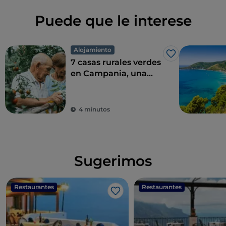
Puede que le interese
Alojamiento
Me gusta
7 casas rurales verdes
en Campania, una
combinación perfecta
de eco-sostenibilidad
y sabor
4 minutos
Sugerimos
Restaurantes
Restaurantes
Me gusta