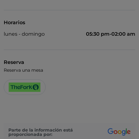
Acceso para inválidos
Baño para inválidos
Horarios
Cocktail
lunes - domingo
05:30 pm-02:00 am
Se habla inglés
Menú infantil
Wi-Fi
Reserva
Reserva una mesa
Parte de la información está
proporcionada por: