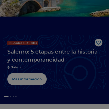
Ciudades culturales
Me g
Salerno: 5 etapas entre la historia
y contemporaneidad
Salerno
Más información