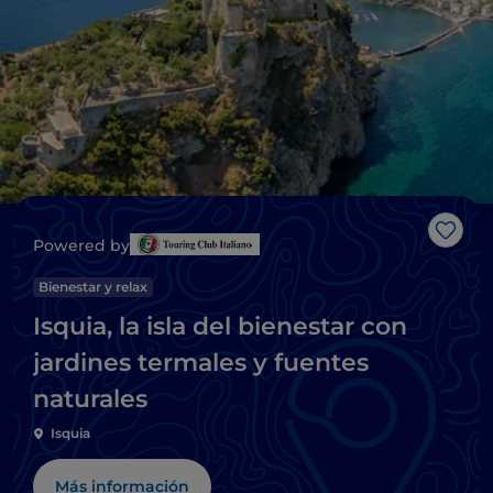
Me g
Powered by
Bienestar y relax
Isquia, la isla del bienestar con
jardines termales y fuentes
naturales
Isquia
Más información