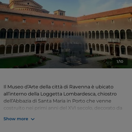
1/10
Il Museo d’Arte della città di Ravenna è ubicato
all’interno della Loggetta Lombardesca, chiostro
dell’Abbazia di Santa Maria in Porto che venne
costruito nei primi anni del XVI secolo, decorato da
maestranze sotto la direzione di Tullio Lombardo. Nel
Show more
corso del periodo napoleonico, il complesso dei
canonici di Porto fu soppresso e sottoposto a