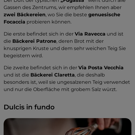
Der Duft der typischen
„Fugassa“
weht durch alle
Gassen des Zentrums, wir empfehlen Ihnen aber
zwei Bäckereien
, wo Sie die beste
genuesische
Focaccia
probieren können.
Die erste befindet sich in der
Via Ravecca
und ist
die
Bäckerei Patrone
, deren Brot mit der
knusprigen Kruste und dem sehr weichen Teig Sie
begeistern wird.
Die zweite befindet sich in der
Via Posta Vecchia
und ist die
Bäckerei Claretta
, die deshalb
besonders ist, weil sie ungesalzenen Teig verwendet
und nur die Oberfläche mit grobem Salz würzt.
Dulcis in fundo