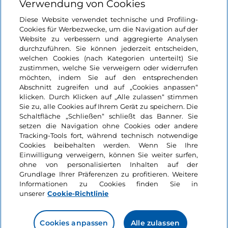
Verwendung von Cookies
Essen und Trinken
Like
Pesto nach Genueser
Diese Website verwendet technische und Profiling-
Art
Cookies für Werbezwecke, um die Navigation auf der
Website zu verbessern und aggregierte Analysen
durchzuführen. Sie können jederzeit entscheiden,
welchen Cookies (nach Kategorien unterteilt) Sie
2 Minuten
zustimmen, welche Sie verweigern oder widerrufen
möchten, indem Sie auf den entsprechenden
Abschnitt zugreifen und auf „Cookies anpassen“
klicken. Durch Klicken auf „Alle zulassen“ stimmen
Sie zu, alle Cookies auf Ihrem Gerät zu speichern. Die
Events
Schaltfläche „Schließen“ schließt das Banner. Sie
setzen die Navigation ohne Cookies oder andere
Tracking-Tools fort, während technisch notwendige
Kunst und Kultur
Cookies beibehalten werden. Wenn Sie Ihre
Like
Einwilligung verweigern, können Sie weiter surfen,
ohne von personalisierten Inhalten auf der
Grundlage Ihrer Präferenzen zu profitieren. Weitere
Informationen zu Cookies finden Sie in
unserer
Cookie-Richtlinie
Cookies anpassen
Alle zulassen
Mimmo Rotella 1945–2005