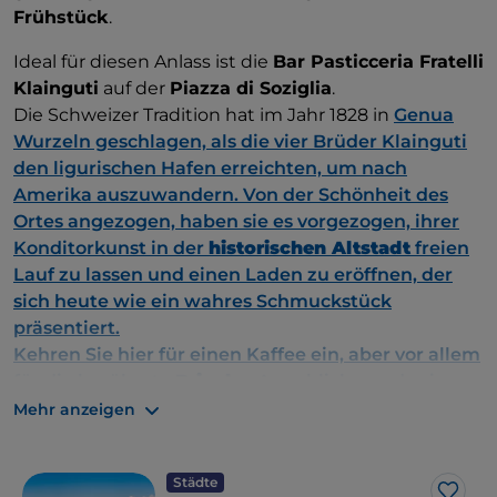
Frühstück
.
Ideal für diesen Anlass ist die
Bar Pasticceria Fratelli
Klainguti
auf der
Piazza di Soziglia
.
Die Schweizer Tradition hat im Jahr 1828 in
Genua
Wurzeln geschlagen, als die vier Brüder Klainguti
den ligurischen Hafen erreichten, um nach
Amerika auszuwandern. Von der Schönheit des
Ortes angezogen, haben sie es vorgezogen, ihrer
Konditorkunst in der
historischen Altstadt
freien
Lauf zu lassen und einen Laden zu eröffnen, der
sich heute wie ein wahres Schmuckstück
präsentiert.
Kehren Sie hier für einen Kaffee ein, aber vor allem
für die berühmte
Brioche
: Angeblich wurde sie
sogar Giuseppe Verdi serviert.
Mehr anzeigen
Wenn Sie in die
Via di Fossatello
einbiegen,
werden Sie wie gebannt vor der Auslage der
Städte