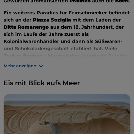
Gewürzen aromatisierten
Pralinen
auch die
Boeri
.
Ein weiteres Paradies für Feinschmecker befindet
sich an der
Piazza Soziglia
mit dem Laden der
Ditta Romanengo
aus dem 18. Jahrhundert, der
sich im Laufe der Jahre zuerst als
Kolonialwarenhändler und dann als Süßwaren-
und Schokoladengeschäft etabliert hat. Viele
Zucker-Bonbons, Marmeladen, kandierte Früchte,
Sirupe und Liköre.
Mehr anzeigen
Eis mit Blick aufs Meer