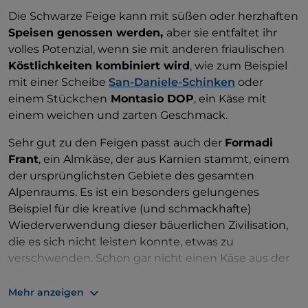
Krankheiten einsetzen.
Die Schwarze Feige kann mit süßen oder herzhaften
Speisen genossen werden,
aber sie entfaltet ihr
Die Schwarze Feige hat im Laufe der Jahrhunderte
volles Potenzial, wenn sie mit anderen friaulischen
eine sehr starke Bindung zur Gemeinschaft von
Köstlichkeiten kombiniert wird
, wie zum Beispiel
Caneva aufgebaut: Hier wird sie von August bis
mit einer Scheibe
San-Daniele-Schinken
oder
September, wenn sie reif ist, immer noch von Hand
einem Stückchen
Montasio DOP
, ein Käse mit
geerntet
, am frühen Morgen und am späten Abend,
einem weichen und zarten Geschmack.
gemäß einer Tradition, die im Laufe der Zeit
unverändert geblieben ist.
Sehr gut zu den Feigen passt auch der
Formadi
Frant
, ein Almkäse, der aus Karnien stammt, einem
Um diese köstliche Frucht zu fördern, wurde
der ursprünglichsten Gebiete des gesamten
2006 das
Konsortium zum Schutz und zur
Alpenraums. Es ist ein besonders gelungenes
Aufwertung der Schwarzen Feige gegründet
, das
Beispiel für die kreative (und schmackhafte)
sich aus etwa fünfzig lokalen Erzeugern
Wiederverwendung dieser bäuerlichen Zivilisation,
zusammensetzt.
die es sich nicht leisten konnte, etwas zu
verschwenden. Schon gar nicht einen Käse aus der
Milch der Kühe, die auf den Almen weideten, der in
seinen Düften und Aromen den ganzen Reichtum
Mehr anzeigen
der Wildkräuter ausdrückte.