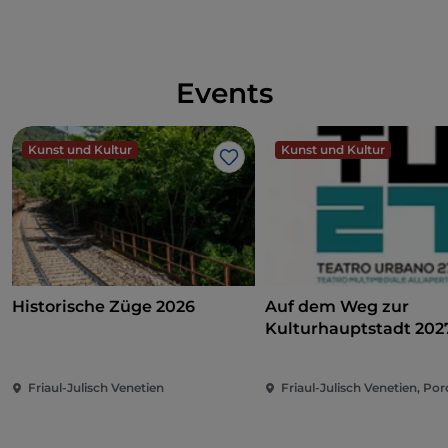
Udine angebaut und kommt am besten in
Johannes Paul II. und
den höchstgelegenen
seinem
Herkunftsgebiet zum Ausdruck, das sich in
Wein Europas
einem geschlossenen Tal zwischen Prepotto und
der slowenischen Grenze versteckt, wo er Pòcalza
Events
genannt wird.
Kunst und Kultur
Kunst und Kultur
Like
Weitere Informationen über die Woche der
italienischen Küche in der Welt finden Sie
hier
.
Historische Züge 2026
Auf dem Weg zur
Kulturhauptstadt 202
Teatro Urbano 2027 (
Friaul-Julisch Venetien
Friaul-Julisch Venetien, Po