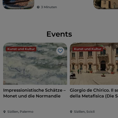
3 Minuten
Events
Kunst und Kultur
Kunst und Kultur
Like
Impressionistische Schätze –
Giorgio de Chirico. Il s
Monet und die Normandie
della Metafisica (Die 
der Metaphysik)
Sizilien, Palermo
Sizilien, Scicli