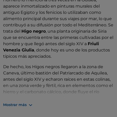
aparece inmortalizado en pinturas murales del
antiguo Egipto y los fenicios lo utilizaban como
alimento principal durante sus viajes por mar, lo que
contribuyó a su difusión por todo el Mediterráneo. Se
trata del
Higo negro
, una planta originaria de Siria
que se encuentra entre las primeras cultivadas por el
hombre y que llegó antes del siglo XIV a
Friuli
Venezia Giulia
, donde hoy es uno de los productos
típicos más apreciados.
De hecho, los Higos negros llegaron a la zona de
Caneva, último bastión del Patriarcado de Aquilea,
antes del siglo XIV y echaron raíces en estas colinas,
en una zona verde y fértil, rica en elementos como el
hierro y el carbonato cálcico, donde fluye el río
Livenza. Con el tiempo, esta fruta se ha convertido
en la favorita de los nobles venecianos, por su
Mostrar más
inconfundible sabor azucarado y sus características
organolépticas únicas.