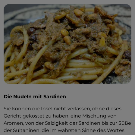
Ragout aus schwarzem Nebrodi-Schwein
,
Pilze
,
wilden Spargel
,
Pecorino-Käse
,
Nougat (Torroni)
mit Mandeln oder Pistazien, „
Nuvolette
“ und
„
Tirrimulliri
“, deren Hauptzutat gekochter
Wein mit
Walnüssen
,
Haselnüssen
und einer Prise
Zimt ist
.
Die
Nudeln mit Sardinen
Sie können die Insel nicht verlassen, ohne dieses
Gericht gekostet zu haben, eine Mischung von
Aromen, von der Salzigkeit der Sardinen bis zur Süße
der Sultaninen, die im wahrsten Sinne des Wortes