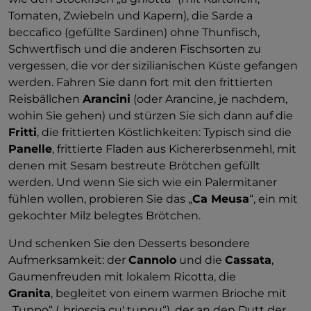
Tomaten, Zwiebeln und Kapern), die Sarde a
beccafico (gefüllte Sardinen) ohne Thunfisch,
Schwertfisch und die anderen Fischsorten zu
vergessen, die vor der sizilianischen Küste gefangen
werden. Fahren Sie dann fort mit den frittierten
Reisbällchen
Arancini
(oder Arancine, je nachdem,
wohin Sie gehen) und stürzen Sie sich dann auf die
Fritti
, die frittierten Köstlichkeiten: Typisch sind die
Panelle
, frittierte Fladen aus Kichererbsenmehl, mit
denen mit Sesam bestreute Brötchen gefüllt
werden. Und wenn Sie sich wie ein Palermitaner
fühlen wollen, probieren Sie das „
Ca Meusa
“, ein mit
gekochter Milz belegtes Brötchen.
Und schenken Sie den Desserts besondere
Aufmerksamkeit: der
Cannolo
und die
Cassata
,
Gaumenfreuden mit lokalem Ricotta, die
Granita
, begleitet von einem warmen Brioche mit
„Tuppo“ („brioscia cu' tuppu“), der an den Dutt der