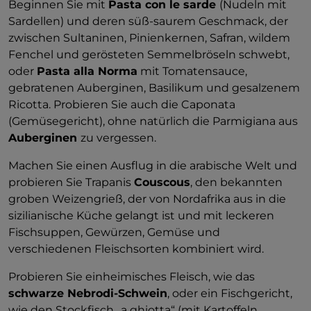
Beginnen Sie mit
Pasta con le sarde
(Nudeln mit
Sardellen) und deren süß-saurem Geschmack, der
zwischen Sultaninen, Pinienkernen, Safran, wildem
Fenchel und gerösteten Semmelbröseln schwebt,
oder
Pasta alla Norma
mit Tomatensauce,
gebratenen Auberginen, Basilikum und gesalzenem
Ricotta. Probieren Sie auch die Caponata
(Gemüsegericht), ohne natürlich die Parmigiana aus
Auberginen
zu vergessen.
Machen Sie einen Ausflug in die arabische Welt und
probieren Sie Trapanis
Couscous
, den bekannten
groben Weizengrieß, der von Nordafrika aus in die
sizilianische Küche gelangt ist und mit leckeren
Fischsuppen, Gewürzen, Gemüse und
verschiedenen Fleischsorten kombiniert wird.
Probieren Sie einheimisches Fleisch, wie das
schwarze Nebrodi-Schwein
, oder ein Fischgericht,
wie den Stockfisch „a ghiotta“ (mit Kartoffeln,