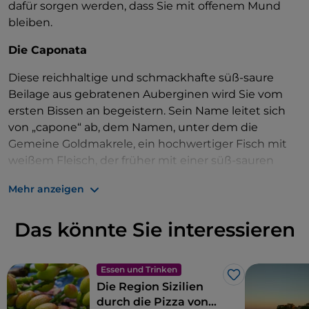
dafür sorgen werden, dass Sie mit offenem Mund
bleiben.
Die Caponata
Diese reichhaltige und schmackhafte süß-saure
Beilage aus gebratenen Auberginen wird Sie vom
ersten Bissen an begeistern. Sein Name leitet sich
von „capone“ ab, dem Namen, unter dem die
Gemeine Goldmakrele, ein hochwertiger Fisch mit
weißem Fleisch, der früher mit einer süß-sauren
Soße gewürzt wurde, in einigen Teilen Siziliens
Mehr anzeigen
bekannt ist und vor allem im Sommer auf
sizilianischen Tischen nicht fehlen darf. Die
Das könnte Sie interessieren
Menschen, die sich den teuren Fisch nicht leisten
konnten, ersetzten ihn durch die preiswerten
Auberginen, und mit der Zeit verschwand die
Essen und Trinken
Verwendung von Fisch und machte Platz für die
Like
Die Region Sizilien
Gemüsevariante.
durch die Pizza von