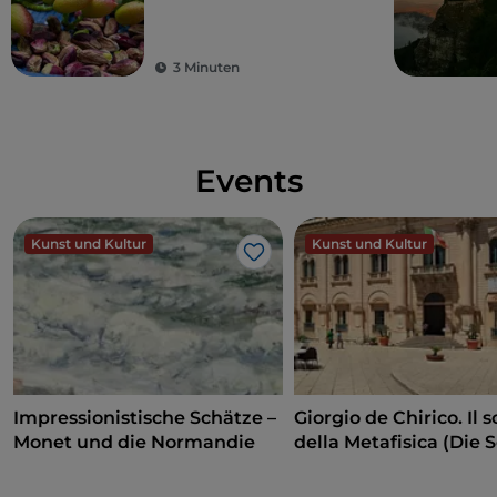
Franco Pepe
3 Minuten
Events
Kunst und Kultur
Kunst und Kultur
Like
Impressionistische Schätze –
Giorgio de Chirico. Il s
Monet und die Normandie
della Metafisica (Die 
der Metaphysik)