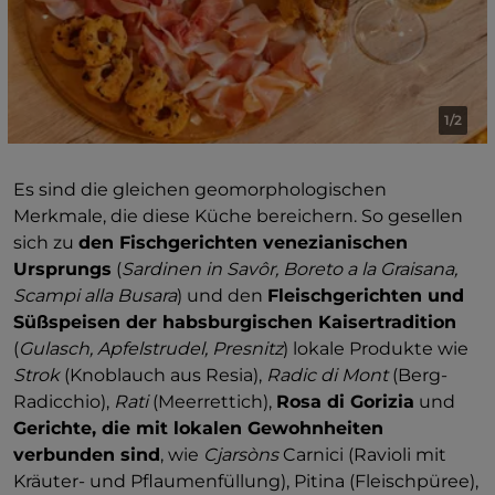
1/2
Es sind die gleichen geomorphologischen
Merkmale, die diese Küche bereichern. So gesellen
sich zu
den Fischgerichten venezianischen
Ursprungs
(
Sardinen in Savôr, Boreto a la Graisana,
Scampi alla Busara
) und den
Fleischgerichten und
Süßspeisen der habsburgischen Kaisertradition
(
Gulasch, Apfelstrudel, Presnitz
) lokale Produkte wie
Strok
(Knoblauch aus Resia),
Radic di Mont
(Berg-
Radicchio),
Rati
(Meerrettich),
Rosa di Gorizia
und
Gerichte, die mit lokalen Gewohnheiten
verbunden sind
, wie
Cjarsòns
Carnici (Ravioli mit
Kräuter- und Pflaumenfüllung), Pitina (Fleischpüree),