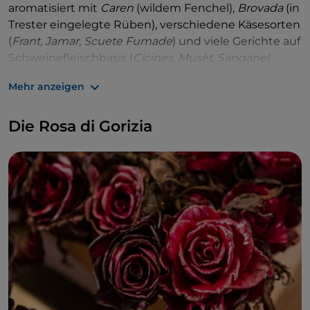
aromatisiert mit
Caren
(wildem Fenchel),
Brovada
(in
Trester eingelegte Rüben), verschiedene Käsesorten
(
Frant, Jamar, Scuete Fumade
) und viele Gerichte auf
Schweinefleischbasis (
Cicines, Musèt, Sanganel
,
Schinken aus San Daniele und Sauris und eine
Mehr anzeigen
unendliche Vielfalt an Wurstwaren).
Auch die
einheimischen Weine
, ein weiterer Stolz
Die Rosa di Gorizia
der lokalen Gastronomie, haben ganz besondere
Namen: Picolit, Ocelot, Terrano, Pignolo,
Schioppettino, Vitovska, Tazzelenghe passen sehr
gut zu den typischen Gerichten, im Namen und im
Geschmack!