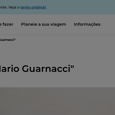
nte. Veja o
texto original
.
 fazer
Planeie a sua viagem
Informações
Guarnacci"
ario Guarnacci"