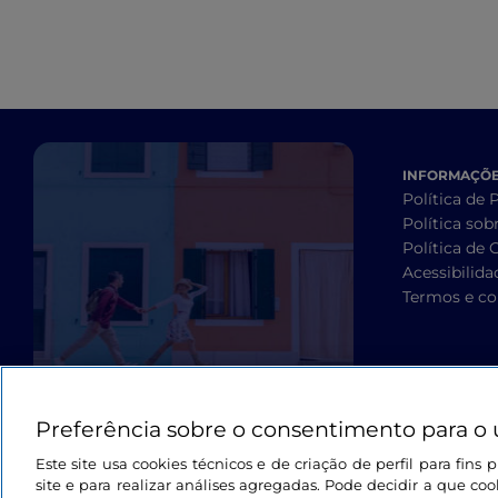
INFORMAÇÕES
Política de 
Política sob
Política de 
Acessibilida
Termos e co
Preferência sobre o consentimento para o 
Este site usa cookies técnicos e de criação de perfil para fin
site e para realizar análises agregadas. Pode decidir a que cook