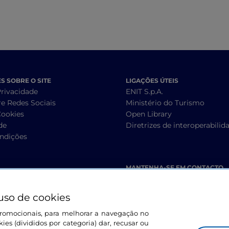
 SOBRE O SITE
LIGAÇÕES ÚTEIS
Privacidade
ENIT S.p.A.
re Redes Sociais
Ministério do Turismo
Cookies
Open Library
de
Diretrizes de interoperabilid
ndições
MANTENHA-SE EM CONTACTO
uso de cookies
s promocionais, para melhorar a navegação no
ies (divididos por categoria) dar, recusar ou