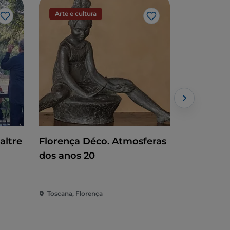
Arte e cultura
Arte e cu
Gosto
Gosto
altre
Florença Déco. Atmosferas
Baselitz. 
dos anos 20
Toscana, Florença
Toscana, Fl