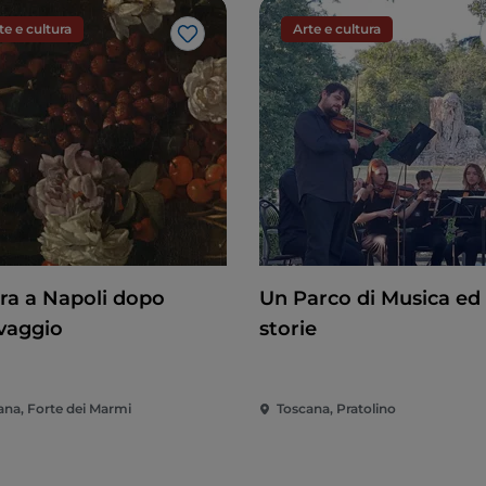
te e cultura
Arte e cultura
Gosto
ura a Napoli dopo
Un Parco di Musica ed 
vaggio
storie
ana, Forte dei Marmi
Toscana, Pratolino