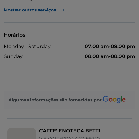
Multibanco
Mostrar outros serviços
Cocktail
Mastercard
Horários
Pagamento com Satispay
Monday - Saturday
07:00 am-08:00 pm
Mesas de exterior
Sunday
08:00 am-08:00 pm
Visa
Wi-Fi
Algumas informações são fornecidas por:
CAFFE' ENOTECA BETTI
VIA VOLTERRANA 77, 56040