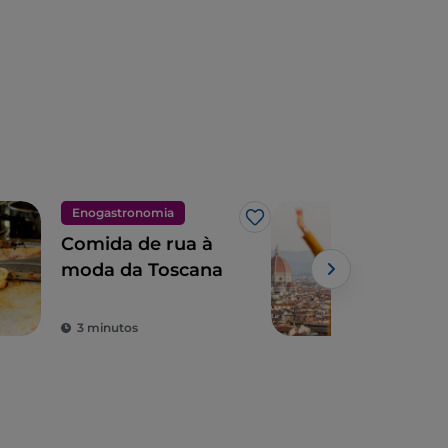
Enogastronomia
Arte
Gosto
Comida de rua à
Cida
moda da Toscana
pai
son
com
3 minutos
5 m
é o
os t