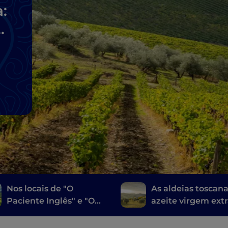
a:
Nos locais de "O
As aldeias toscan
Paciente Inglês" e "O
azeite virgem ext
Gladiador": o Vale de
Orcia