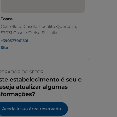
Tosca
Castello di Casole, Località Querceto,
53031 Casole D'elsa SI, Italia
+390577961501
Site
PERADOR DO SETOR
ste estabelecimento é seu e
eseja atualizar algumas
nformações?
Aceda à sua área reservada