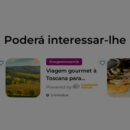
Poderá interessar-lhe
Enogastronomia
Gosto
Gosto
Viagem gourmet à
Toscana para
descobrir a sua
Powered by:
biodiversidade
3 minutos