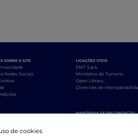
 SOBRE O SITE
LIGAÇÕES ÚTEIS
Privacidade
ENIT S.p.A.
re Redes Sociais
Ministério do Turismo
Cookies
Open Library
de
Diretrizes de interoperabilid
ndições
MANTENHA-SE EM CONTACTO
uso de cookies