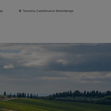
ga
Toscana, Castelnuovo Berardenga
Toscana, C