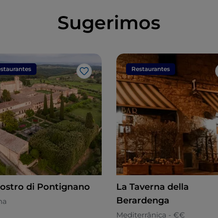
Sugerimos
staurantes
Restaurantes
Gosto
hiostro di Pontignano
La Taverna della
Berardenga
na
Mediterrânica - €€