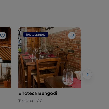
Restaurantes
Restaura
Gosto
Gosto
Enoteca Bengodi
Il Mulino
Toscana - €€