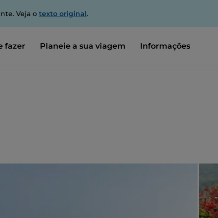
nte. Veja o
texto original
.
 fazer
Planeie a sua viagem
Informações