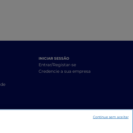
ao Chianti
INICIAR SESSÃO
Entrar/Registar-se
Credencie a sua empresa
ade
Continue sem aceitar