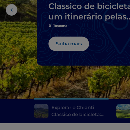
Classico de biciclet
um itinerário pelas
adegas
Toscana
Saiba mais
Explorar o Chianti
Classico de bicicleta:
um itinerário pelas
adegas