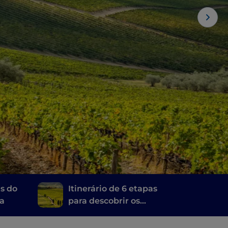
as do
Itinerário de 6 etapas
ra
para descobrir os
vinhos da Toscana, do
Brunello di Montalcino