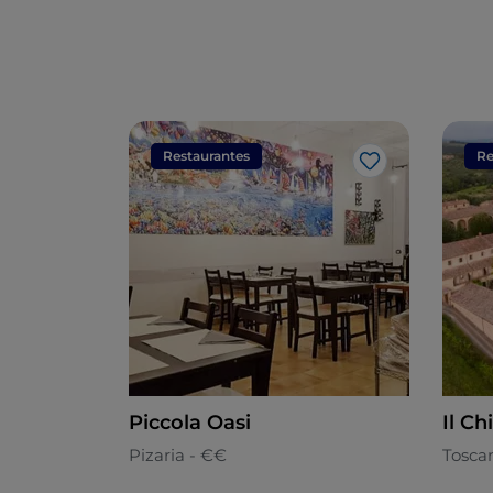
Restaurantes
Re
Gosto
Piccola Oasi
Il C
Pizaria - €€
Tosca