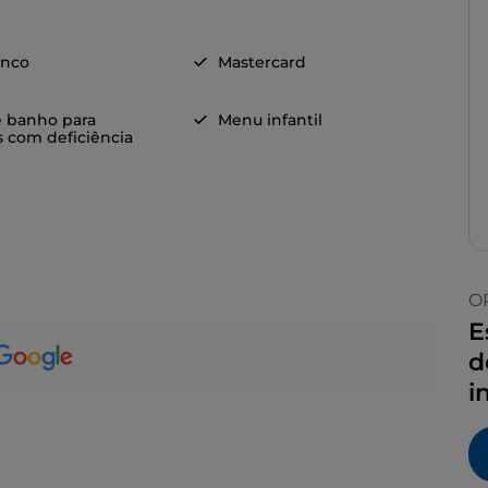
anco
Mastercard
e banho para
Menu infantil
 com deficiência
O
E
d
i