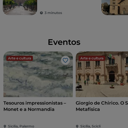
norte da Sicília
3 minutos
Eventos
Arte e cultura
Arte e cultura
Gosto
Tesouros impressionistas –
Giorgio de Chirico. O 
Monet e a Normandia
Metafísica
Sicília, Palermo
Sicília, Scicli