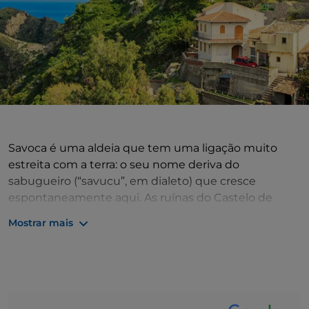
Savoca é uma aldeia que tem uma ligação muito
estreita com a terra: o seu nome deriva do
sabugueiro (“savucu”, em dialeto) que cresce
espontaneamente aqui. As ruínas do Castelo de
Pentefur dominam a aldeia que, em tempos, estava
Mostrar mais
cercada por muralhas, das quais hoje resta apenas a
Porta da Cidade. Vale a pena visitar a Igreja Matriz
onde, na cave, se costumavam mumificar os
cadáveres, e a Igreja de San Nicolò, situada no pico
de uma rocha. Uma curiosidade: tanto esta última,