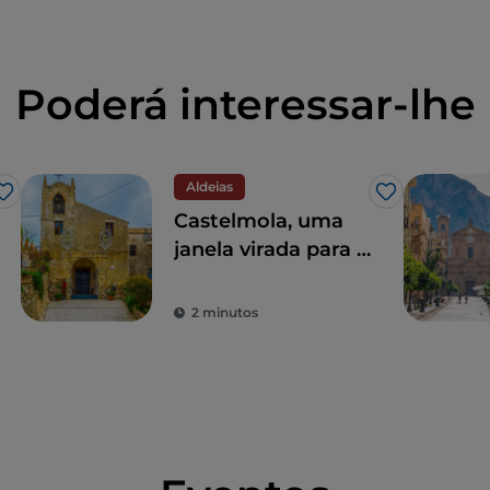
Poderá interessar-lhe
Aldeias
Gosto
Gosto
Castelmola, uma
janela virada para o
mar a dois passos
de Taormina
2 minutos