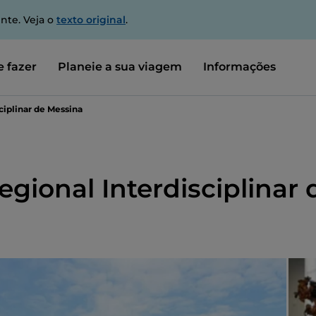
nte. Veja o
texto original
.
 fazer
Planeie a sua viagem
Informações
ciplinar de Messina
gional Interdisciplinar 