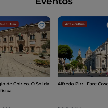
Eventos
te e cultura
Arte e cultura
Gosto
io de Chirico. O Sol da
Alfredo Pirri. Fare Cos
física