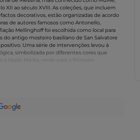
gional de Messina, mais conhecido como MuMe,
lo XII ao século XVIII. As coleções, que incluem
tefactos decorativos, estão organizadas de acordo
bras de autores famosos como Antonello,
fiação Mellinghoff foi escolhida como local para
s do antigo mosteiro basiliano de San Salvatore
xpositivo. Uma série de intervenções levou à
ógica, simbolizada por diferentes cores que
ra a Idade Média, verde para o Primeiro
nto maduro, vermelho para o Maneirismo,
s, roxo para o século XVII, laranja para o século