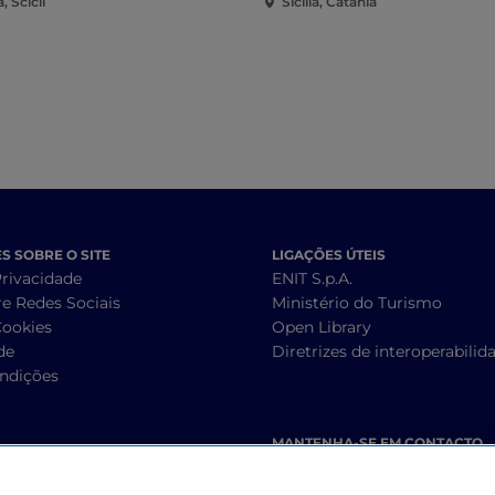
a, Scicli
Sicília, Catânia
 SOBRE O SITE
LIGAÇÕES ÚTEIS
Privacidade
ENIT S.p.A.
re Redes Sociais
Ministério do Turismo
Cookies
Open Library
de
Diretrizes de interoperabilid
ndições
MANTENHA-SE EM CONTACTO