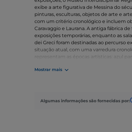
exposições, o Museu Interdisciplinar Re
exibe a arte figurativa de Messina do sécu
pinturas, esculturas, objetos de arte e ar
com um critério cronológico e incluem o
Caravaggio e Laurana. A antiga fábrica de 
exposições temporárias, enquanto as sala
dei Greci foram destinadas ao percurso e
situação atual, com uma varredura cronol
representam as épocas artísticas: azul pa
Renascimento, amarelo para o Renascime
Mostrar mais
castanho para Caravaggio e os caravaggesco
XVIII e rosa para o século XIX.
Algumas informações são fornecidas por: