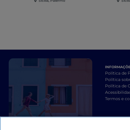
Sicília, Palermo
Sicíli
INFORMAÇÕES
Política de 
Política sob
Política de 
Acessibilida
Termos e co