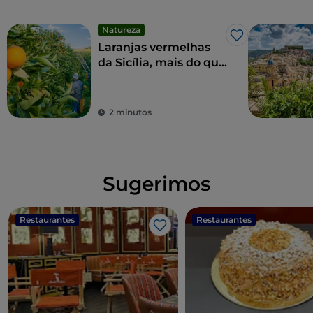
Natureza
Gosto
Laranjas vermelhas
da Sicília, mais do que
um fruto, uma iguaria
2 minutos
Sugerimos
Restaurantes
Restaurantes
Gosto