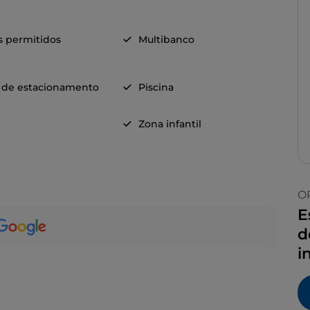
s permitidos
Multibanco
 de estacionamento
Piscina
Zona infantil
O
E
d
i