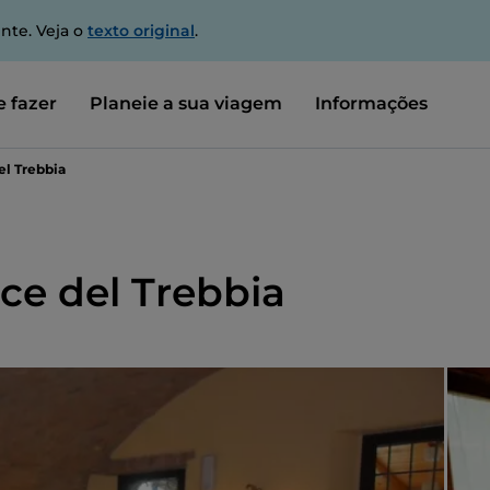
nte. Veja o
texto original
.
 fazer
Planeie a sua viagem
Informações
el Trebbia
ce del Trebbia