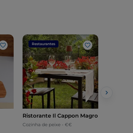
Restaurantes
Restaura
Gosto
Gosto
Ristorante Il Cappon Magro
Albergo R
Cozinha de peixe - €€
Piacentina