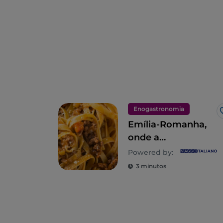
Enogastronomia
Emília-Romanha,
onde a
gastronomia é um
Powered by:
império dos
3 minutos
sentidos