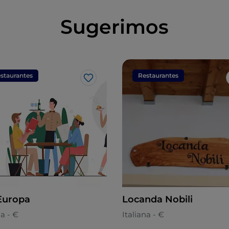
Sugerimos
staurantes
Restaurantes
Gosto
Europa
Locanda Nobili
na - €
Italiana - €