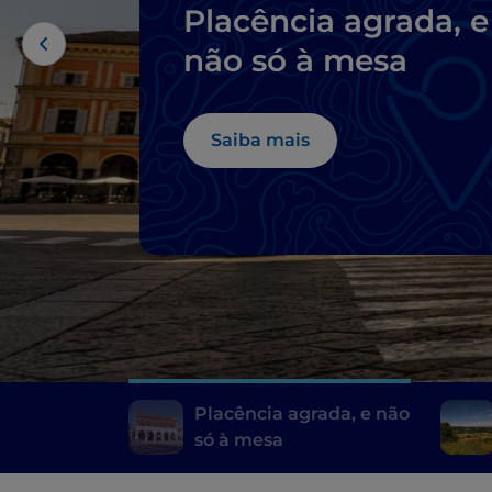
Placência agrada, e
não só à mesa
Saiba mais
Placência agrada, e não
só à mesa