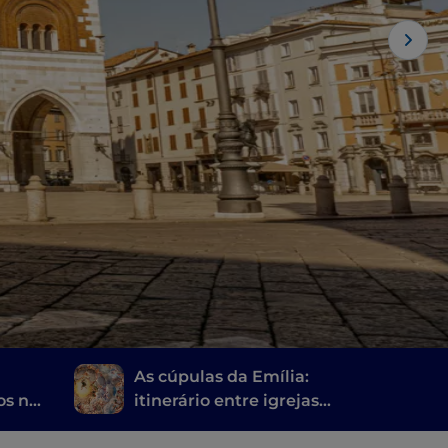
As cúpulas da Emília:
os na
itinerário entre igrejas,
basílicas e catedrais