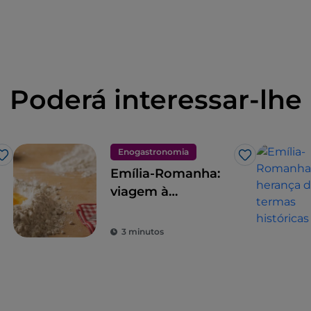
Poderá interessar-lhe
Enogastronomia
Gosto
Gosto
Emília-Romanha:
viagem à
descoberta do
tortello
3 minutos