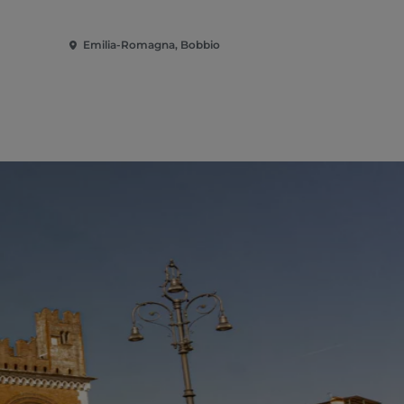
Emilia-Romagna, Bobbio
Emilia-Rom