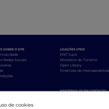
 SOBRE O SITE
LIGAÇÕES ÚTEIS
Privacidade
ENIT S.p.A.
re Redes Sociais
Ministério do Turismo
Cookies
Open Library
de
Diretrizes de interoperabilid
ndições
MANTENHA-SE EM CONTACTO
uso de cookies