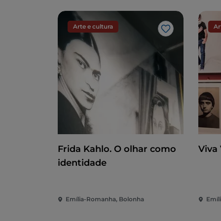
Arte e cultura
Ar
Gosto
Frida Kahlo. O olhar como
Viva
identidade
Emília-Romanha, Bolonha
Emíl