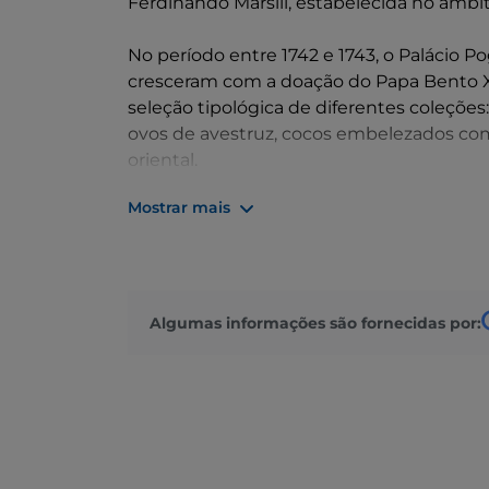
Ferdinando Marsili, estabelecida no âmbito
No período entre 1742 e 1743, o Palácio P
cresceram com a doação do Papa Bento XI
seleção tipológica de diferentes coleçõe
ovos de avestruz, cocos embelezados com
oriental.
Mostrar mais
O percurso do museu continua depois com
Renascimento, com obras ligadas às da c
VIII", executada em 1301 pelo ourives Man
também o "São Pedro Mártir", feito por Gi
Mercanzia.
Algumas informações são fornecidas por:
Continua depois com os monumentos fún
Lanfrani e os realizados por Pier Paolo de
obras escultóricas está a "Lastra Garganell
Entre os bronzes estão o modelo para a 