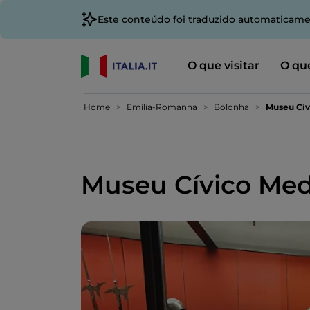
Este conteúdo foi traduzido automaticame
O que visitar
O que
Home
Emília-Romanha
Bolonha
Museu Cív
Museu Cívico Med