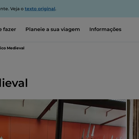
nte. Veja o
texto original
.
 fazer
Planeie a sua viagem
Informações
ico Medieval
ieval