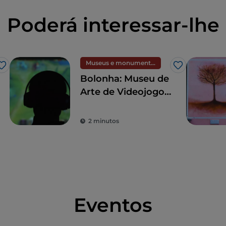
Poderá interessar-lhe
Museus e monumentos
Gosto
Gosto
Bolonha: Museu de
Arte de Videojogos,
um museu para os
"nerds"
2 minutos
Eventos