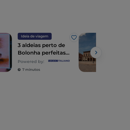
Ideia de viagem
Cida
Gosto
3 aldeias perto de
O q
Bolonha perfeitas
Bol
para uma viagem
dias
Powered by:
de um dia
7 minutos
6 m