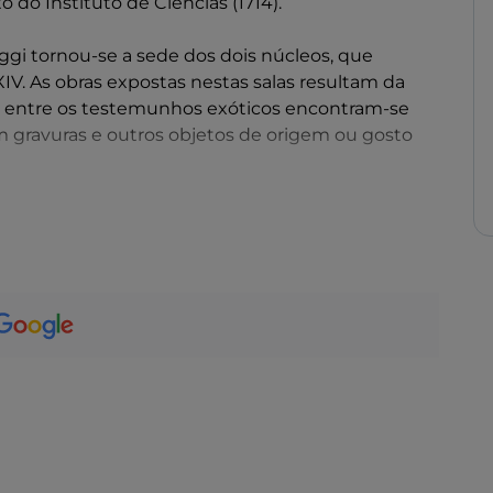
 do Instituto de Ciências (1714).
oggi tornou-se a sede dos dois núcleos, que
V. As obras expostas nestas salas resultam da
s: entre os testemunhos exóticos encontram-se
 gravuras e outros objetos de origem ou gosto
 o núcleo medieval e do início do
idade de Bolonha, como a "Estátua de Bonifácio
no Bandini de Siena, para o Palácio Público, mas
ovanni di Balduccio e as esculturas da Loggia della
ebres dos doutores, como o atribuído a Jacopo
lle Masegne e Andrea da Fiesole. Entre as outras
i", atribuída a Francesco del Cossa.
"Fonte de Neptuno" de Giambologna, o "Busto de