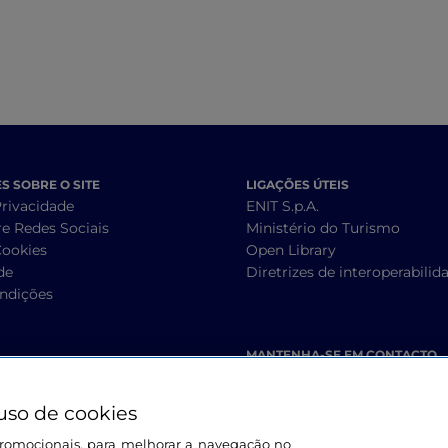
 SOBRE O SITE
LIGAÇÕES ÚTEIS
Privacidade
ENIT S.p.A.
re Redes Sociais
Ministério do Turismo
Cookies
Open Library
de
Diretrizes de interoperabilid
ndições
MANTENHA-SE EM CONTACTO
uso de cookies
s promocionais, para melhorar a navegação no