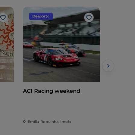
Desporto
Arte e cu
Gosto
Gosto
ACI Racing weekend
Argillà – 
Emília-Romanha, Ímola
Emília-Rom