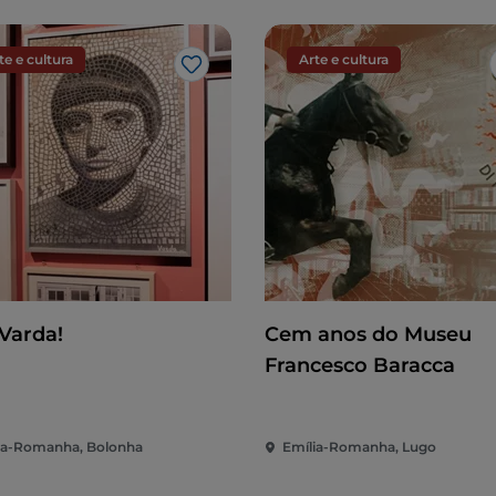
te e cultura
Arte e cultura
Gosto
 Varda!
Cem anos do Museu
Francesco Baracca
ia-Romanha, Bolonha
Emília-Romanha, Lugo