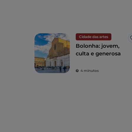
Cidade das artes
Bolonha: jovem,
culta e generosa
4 minutos