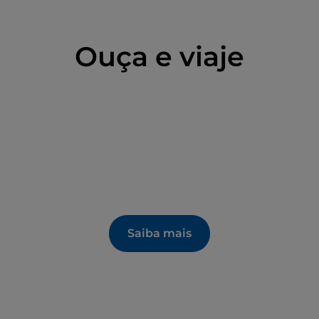
rcanjo" de Alessandro Algardi. Entre os marfins há
Embriachi e exemplares da Serra Leoa (séculos XV-
Ouça e viaje
ução de artes decorativas, o Museu também
dros, tecidos e armas, da família Bentivoglio e
ília Cospi (século XVI). Desde 1995, o percurso
e coleção de códices iluminados de Bolonha dos
o de cerâmica com 300 peças, pertencentes aos
Saiba mais