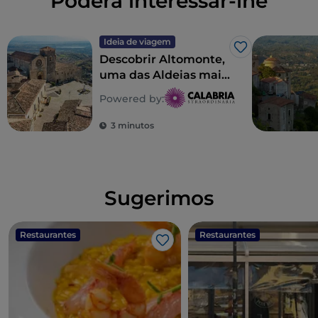
Poderá interessar-lhe
Ideia de viagem
Gosto
Descobrir Altomonte,
uma das Aldeias mais
belas de Itália
Powered by:
3 minutos
Sugerimos
Restaurantes
Restaurantes
Gosto