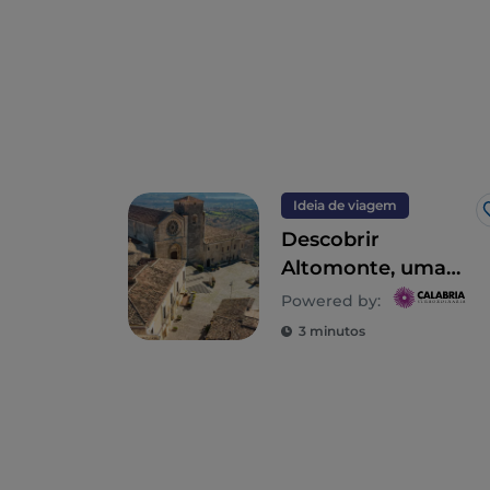
Ideia de viagem
Descobrir
Altomonte, uma
das Aldeias mais
Powered by:
belas de Itália
3 minutos