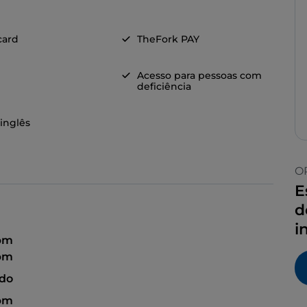
card
TheFork PAY
Acesso para pessoas com
deficiência
 inglês
O
E
d
i
 pm
 pm
ado
 pm