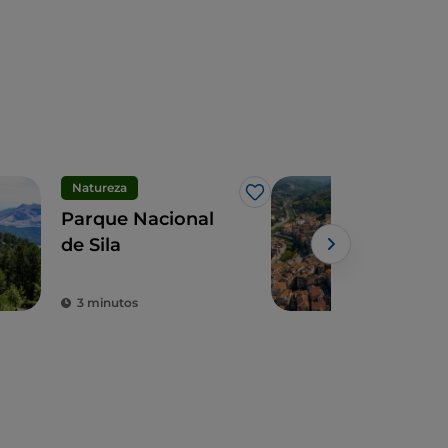
Natureza
Arte
Gosto
Parque Nacional
Cos
de Sila
org
de I
3 minutos
9 m