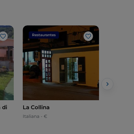
Restaurantes
Restaura
Gosto
Gosto
 di
La Collina
DIVA
Italiana - €
Italiana