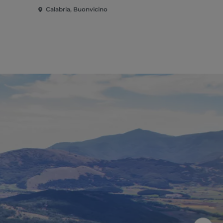
Calabria, Buonvicino
Calabria, B