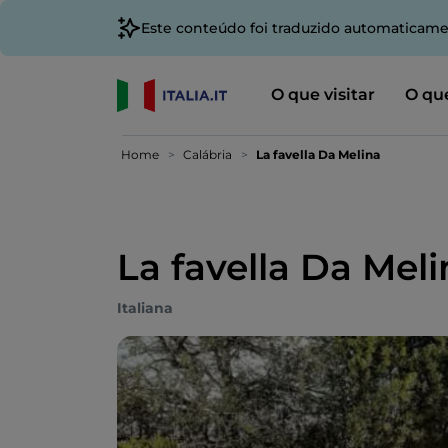
Este conteúdo foi traduzido automaticame
O que visitar
O que
Home
Calábria
La favella Da Melina
La favella Da Mel
Italiana