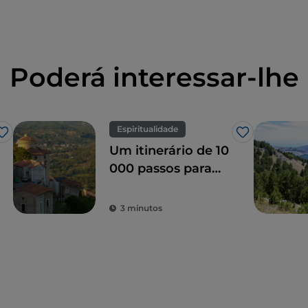
Poderá interessar-lhe
Espiritualidade
Gosto
Gosto
Um itinerário de 10
000 passos para
descobrir o Monte
Sagrado de Laino
3 minutos
Borgo