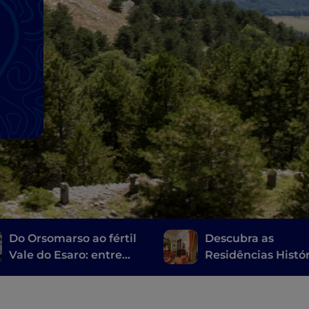
Do Orsomarso ao fértil
Descubra as
Vale do Esaro: entre
Residências Histó
adegas e lojas de
da Calábria
artesanato