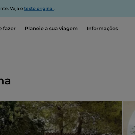
nte. Veja o
texto original
.
 fazer
Planeie a sua viagem
Informações
ina