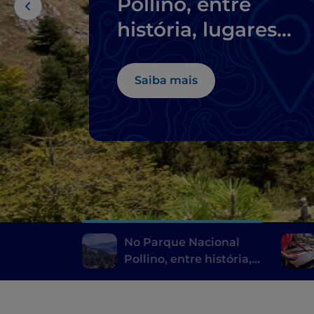
Pollino, entre
história, lugares
místicos e aldeias
empoleiradas
Saiba mais
No Parque Nacional
Pollino, entre história,
lugares místicos e
aldeias empoleiradas