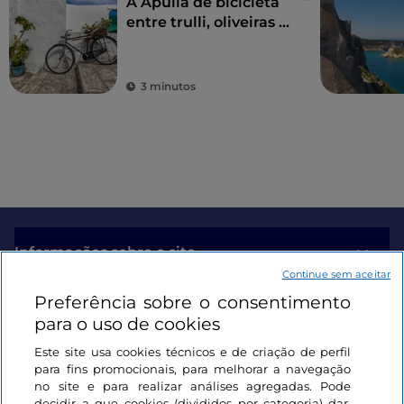
A Apúlia de bicicleta
entre trulli, oliveiras e
aldeias preciosas
3 minutos
Informações sobre o site
Continue sem aceitar
Preferência sobre o consentimento
Ligações úteis
para o uso de cookies
Este site usa cookies técnicos e de criação de perfil
Iniciar sessão
para fins promocionais, para melhorar a navegação
no site e para realizar análises agregadas. Pode
Mantenha-se em contacto
decidir a que cookies (divididos por categoria) dar,