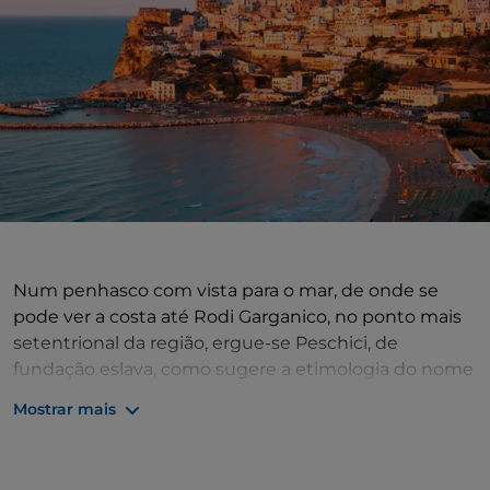
Num penhasco com vista para o mar, de onde se
pode ver a costa até Rodi Garganico, no ponto mais
setentrional da região, ergue-se Peschici, de
fundação eslava, como sugere a etimologia do nome
"Pesclizzo", dos termos "persek e cist", areia pura. Diz
Mostrar mais
a lenda que o comandante de um grupo de eslavos
foi enviado pelos monges das ilhas Tremiti para
fundar a sua abadia na terra. Provavelmente, o