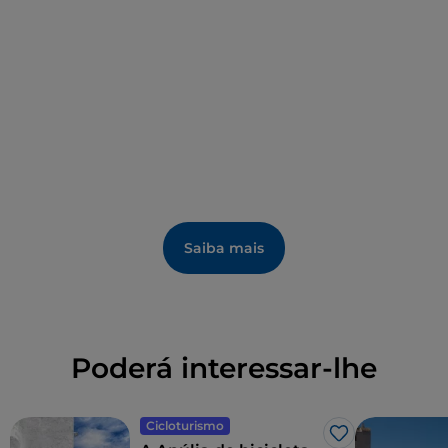
também para surfistas, porque está exposta aos
ventos. Mais isolada e sugestiva é a de Jalillo,
sombreada à tarde. Até Rodi Garganico estendem-se
as longas praias de Calenella, Cento Scalini (ou
Tufare) e a famosa e bem equipada San Menaio.
Diferente de todas as outras é a praia de Sospetto,
com cascalho e paredes rochosas.
Saiba mais
Poderá interessar-lhe
Cicloturismo
Gosto