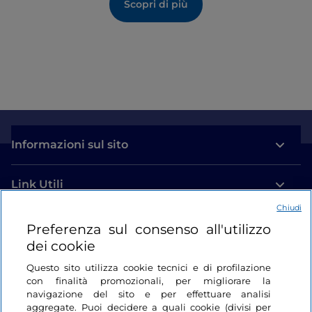
Il sito minerario venne definitivamente abbandonato
Scopri di più
nel 2012 e convertito poi in attrazione turistica.
Informazioni sul sito
Link Utili
Chiudi
Login
Preferenza sul consenso all'utilizzo
dei cookie
Restiamo in contatto
Questo sito utilizza cookie tecnici e di profilazione
con finalità promozionali, per migliorare la
navigazione del sito e per effettuare analisi
aggregate. Puoi decidere a quali cookie (divisi per