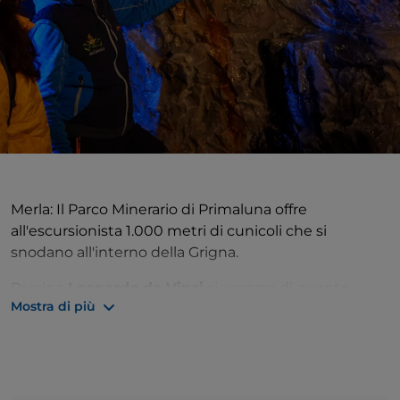
M
erla: Il Parco Minerario di Primaluna offre
all'escursionista 1.000 metri di cunicoli che si
snodano all'interno della Grigna.
Persino
Leonardo da Vinci
si accorse di quanto
Mostra di più
queste terre fossero preziose, infatti nel Codice
Atlantico scrisse “
li edifici della vena del rame e dello
arzento, presso una terra detta Pra Sancto Petro e
vene di ferro e cose fantastiche
”.