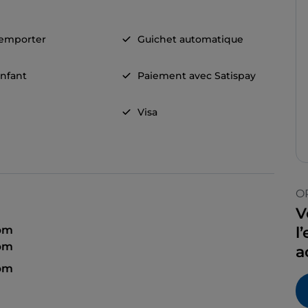
 emporter
Guichet automatique
nfant
Paiement avec Satispay
Visa
O
V
 pm
l
 pm
a
 pm