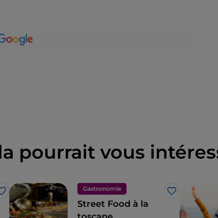
la pourrait vous intéres
Gastronomie
J’aime
J’aime
Street Food à la
toscane