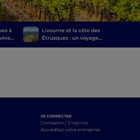
pes à
Livourne et la côte des
vins
Étrusques : un voyage
lo di
entre histoire, vin et
anti
gastronomie
SE CONNECTER
Connexion / S’inscrire
Accréditez votre entreprise