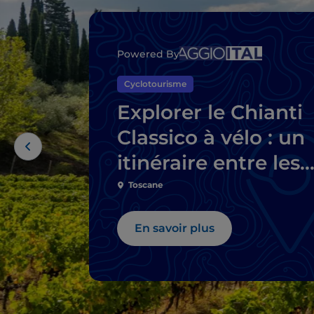
Powered By
Cyclotourisme
Explorer le Chianti
Classico à vélo : un
itinéraire entre les
caves
Toscane
En savoir plus