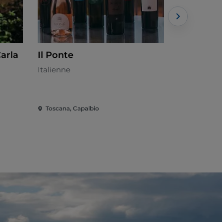
Carla
Il Ponte
Macchiab
Italienne
Italienne
Toscana, Capalbio
Toscana, Ca