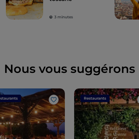
3 minutes
Nous vous suggérons
staurants
Restaurants
J’aime