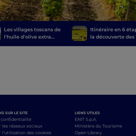
Les villages toscans de
Itinéraire en 6 éta
l'huile d'olive extra
la découverte des 
vierge
toscans, du Brunel
Montalcino au Chi
S SUR LE SITE
LIENS UTILES
 confidentialité
ENIT S.p.A.
r les réseaux sociaux
Ministère du Tourisme
 l’utilisation des cookies
Open Library