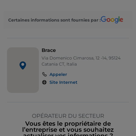
On parle français
Certaines informations sont fournies par :
On parle anglais
On parle espagnol
On parle allemand
Brace
Espace fumeurs
Via Domenico Cimarosa, 12 -14, 95124
Sodexo
Catania CT, Italia
Visa
Appeler
Site Internet
Wi-Fi
OPÉRATEUR DU SECTEUR
Vous êtes le propriétaire de
l’entreprise et vous souhaitez
actualiser vos informations ?