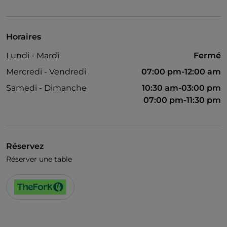
American Express
Animaux admis
Horaires
Apple Pay
Lundi - Mardi
Fermé
Salle de bain pour personnes à mobilité réduite
Mercredi - Vendredi
07:00 pm-12:00 am
Dîner spectacle
Samedi - Dimanche
10:30 am-03:00 pm
07:00 pm-11:30 pm
Cocktail
Diners Club
Google Pay
Réservez
Karaoké
Réserver une table
Mastercard
Menu enfant
Matchs de football
Salle de danse