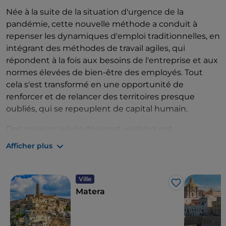
Née à la suite de la situation d'urgence de la
pandémie, cette nouvelle méthode a conduit à
repenser les dynamiques d'emploi traditionnelles, en
intégrant des méthodes de travail agiles, qui
répondent à la fois aux besoins de l'entreprise et aux
normes élevées de bien-être des employés. Tout
cela s'est transformé en une opportunité de
renforcer et de relancer des territoires presque
oubliés, qui se repeuplent de capital humain.
Des espaces privés de smart working ont
également été créés
, tels que
Casa
Netural à
Afficher plus
Matera
,
Beehive-Valore Sud
à
Trapani
,
Moltivolti
à
Palerme
,
Isola
à
Catane
, ou des espaces publics, tels
que
South Working Petralia Sottana
ou
South
Ville
J’aime
Working
Castelbuono
, tous deux dans les
Madonie
.
Matera
Les exemples cités ne doivent pas être considérés
comme de simples espaces de travail partagés, mais