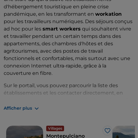
d'hébergement touristique en pleine crise
pandémique, en les transformant en
workation
pour les travailleurs numériques. Des séjours conçus
ad hoc pour les
smart workers
qui souhaitent vivre
et travailler pendant un certain temps dans des
appartements, des chambres d'hôtes et des
agritourismes, avec des postes de travail
fonctionnels et confortables, mais surtout avec une
connexion Internet ultra-rapide, grâce à la
couverture en fibre.
Sur le portail, vous pouvez parcourir la liste des
établissements et les contacter directement, en
sélectionnant également une série de services utiles
pour les
travailleurs en déplacement
, de la location
Afficher plus
de voitures aux restaurants et aux expériences
locales à ne pas manquer. Si vous ajoutez à cela la
Villages
vue imprenable sur le
Val d'Orcia
et le Val di Chiana,
J’aime
Montepulciano
vous comprendrez à quel point le
télétravail
devient