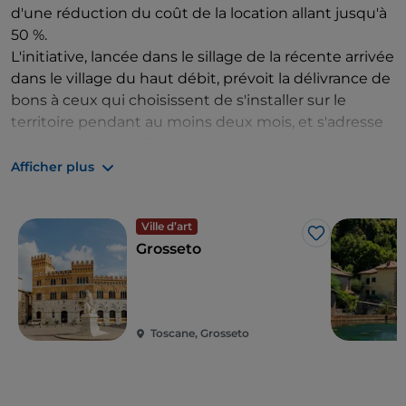
d'une réduction du coût de la location allant jusqu'à
50 %.
L'initiative, lancée dans le sillage de la récente arrivée
dans le village du haut débit, prévoit la délivrance de
bons à ceux qui choisissent de s'installer sur le
territoire pendant au moins deux mois, et s'adresse
aux employés publics et privés, ainsi qu'aux
travailleurs indépendants.
Afficher plus
L'objectif est, bien sûr, de transformer le séjour en
quelque chose de beaucoup plus durable. Nous
Ville d’art
vous conseillons d'y penser, car le charmant village
J’aime
Grosseto
perché sur la falaise, certifié d'excellence par le
Drapeau orange, vous donnera l'occasion de
bénéficier d'un nouveau style de vie, sous le signe
de la détente et de la nature.
Toscane, Grosseto