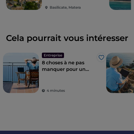
comme de véritables lieux de collaboration,
Basilicate, Matera
d'innovation et de rencontre générationnelle.
Cela pourrait vous intéresser
Entreprise
J’aime
8 choses à ne pas
manquer pour un
nomade numérique,
et où les trouver
4 minutes