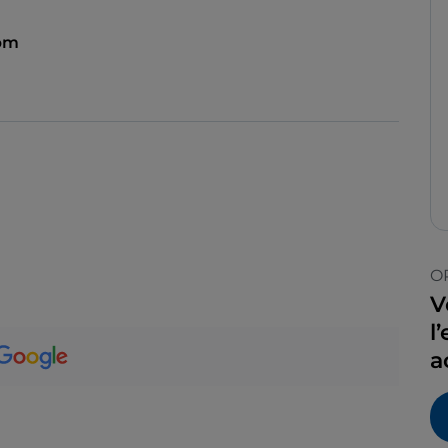
 pm
O
V
l
a