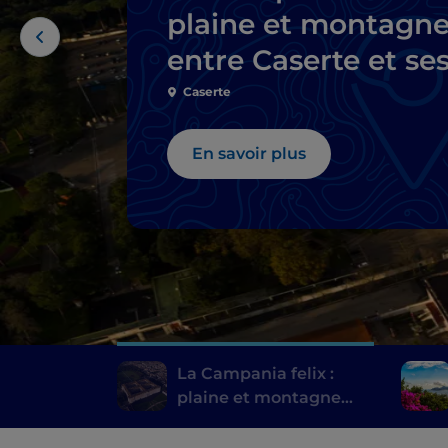
plaine et montagn
entre Caserte et se
environs
Caserte
En savoir plus
La Campania felix :
plaine et montagne
entre Caserte et ses
environs