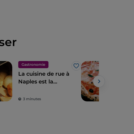
ser
Gastronomie
Gas
J’aime
La cuisine de rue à
Napl
Naples est la
une
quintessence des
d'a
merveilles pour le
3 minutes
3 m
palais