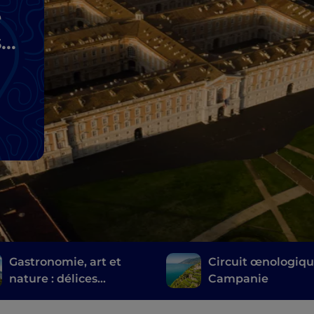
e
s
Gastronomie, art et
Circuit œnologiq
nature : délices
Campanie
sorrentins