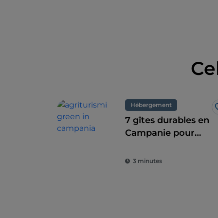
Ce
Hébergement
7 gîtes durables en
Campanie pour
une combinaison
parfaite de l'éco-
3 minutes
durabilité et du
goût