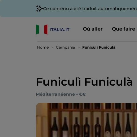
Ce contenu a été traduit automatiquement
Où aller
Que faire
Home
Campanie
Funiculì Funiculà
Funiculì Funiculà
Méditerranéenne - €€