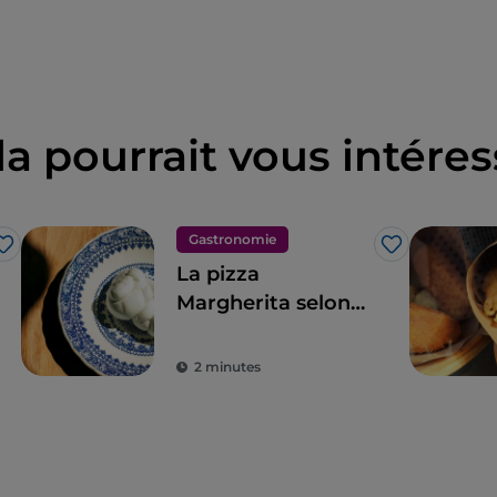
la pourrait vous intéres
Gastronomie
J’aime
J’aime
La pizza
Margherita selon
Franco Pepe
2 minutes