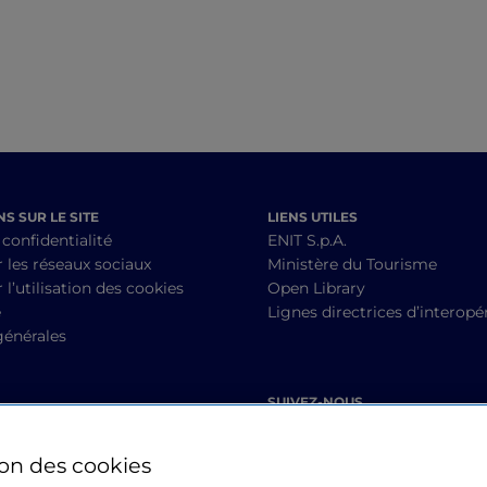
S SUR LE SITE
LIENS UTILES
 confidentialité
ENIT S.p.A.
r les réseaux sociaux
Ministère du Tourisme
 l’utilisation des cookies
Open Library
é
Lignes directrices d’interopér
générales
SUIVEZ-NOUS
ion des cookies