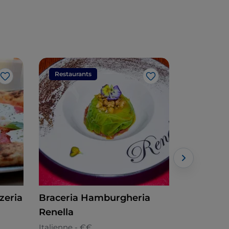
Restaurants
Restaura
J’aime
J’aime
zeria
Braceria Hamburgheria
Pizzeria 
Renella
Italienne -
Italienne - €€