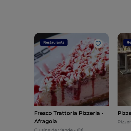
Restaurants
Re
J’aime
Fresco Trattoria Pizzeria -
Pizze
Afragola
Pizzer
Cuisine de viande - €€