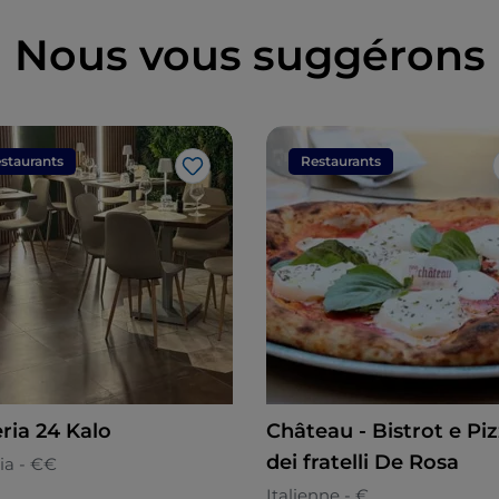
Nous vous suggérons
staurants
Restaurants
J’aime
ria 24 Kalo
Château - Bistrot e Piz
dei fratelli De Rosa
ia - €€
Italienne - €