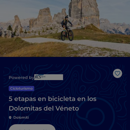
Me g
Powered by
Cicloturismo
5 etapas en bicicleta en los
Dolomitas del Véneto
Dolomiti