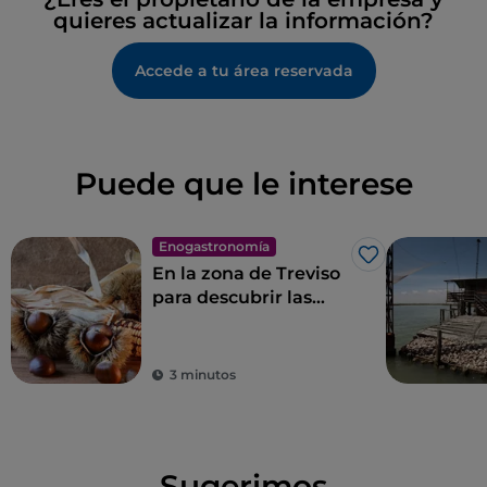
quieres actualizar la información?
Accede a tu área reservada
Puede que le interese
Enogastronomía
Me gusta
En la zona de Treviso
para descubrir las
Castañas del
Monfenera I. G. P., las
más sabrosas
3 minutos
Sugerimos