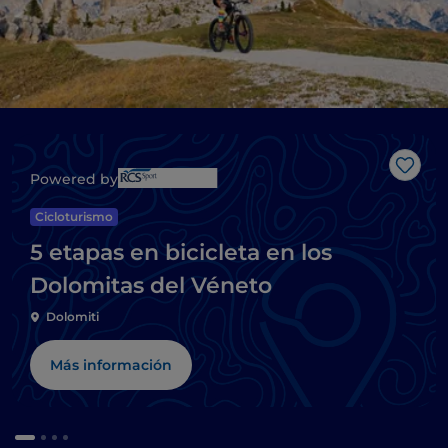
Me g
Powered by
Cicloturismo
5 etapas en bicicleta en los
Dolomitas del Véneto
Dolomiti
Más información