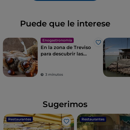
Puede que le interese
Enogastronomía
Me gusta
En la zona de Treviso
para descubrir las
Castañas del
Monfenera I. G. P., las
más sabrosas
3 minutos
Sugerimos
Restaurantes
Restaurantes
Me gusta