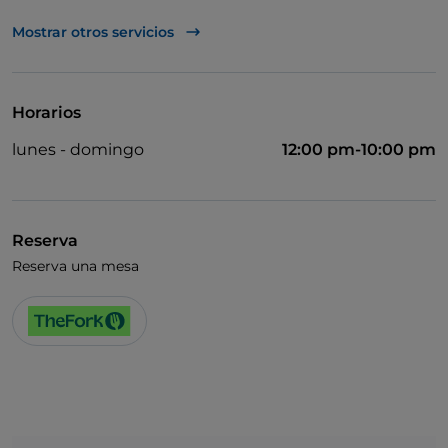
UnionPay via TheFork PAY
Mostrar otros servicios
Visa
Se admiten animales
Horarios
Baño para inválidos
lunes - domingo
12:00 pm-10:00 pm
Reserva
Reserva una mesa