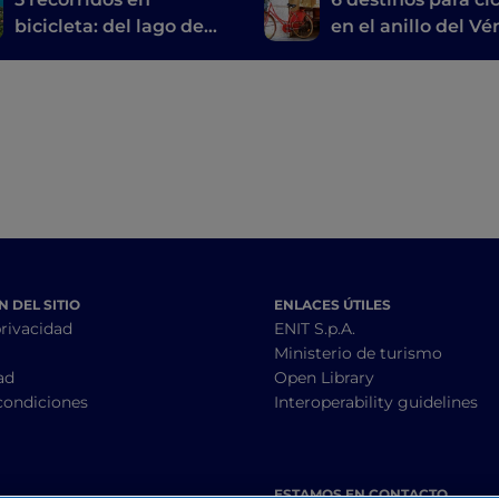
bicicleta: del lago de
en el anillo del V
Garda a Venecia
 DEL SITIO
ENLACES ÚTILES
privacidad
ENIT S.p.A.
Ministerio de turismo
ad
Open Library
condiciones
Interoperability guidelines
ESTAMOS EN CONTACTO