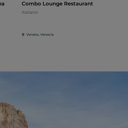
na
Combo Lounge Restaurant
Ristoran
Italiano
Cocina mar
Veneto, Venecia
Veneto, Ven