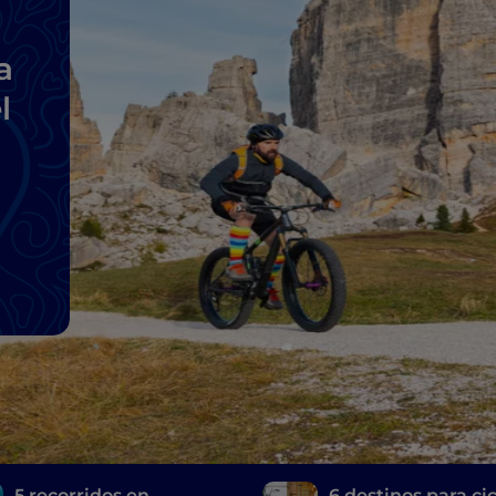
a
l
5 recorridos en
6 destinos para cic