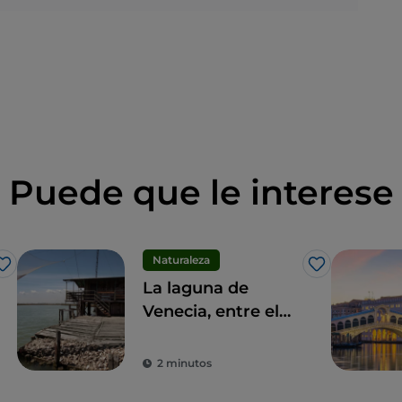
Puede que le interese
Naturaleza
Me gusta
Me gusta
La laguna de
Venecia, entre el
turismo
ornitológico y el
2 minutos
pesquero