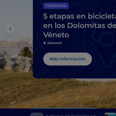
Cicloturismo
5 etapas en biciclet
en los Dolomitas de
Véneto
Dolomiti
Más información
5 etapas en bicicleta en