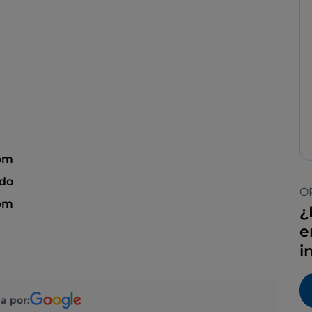
 pm
ado
O
 pm
¿
e
i
a por: