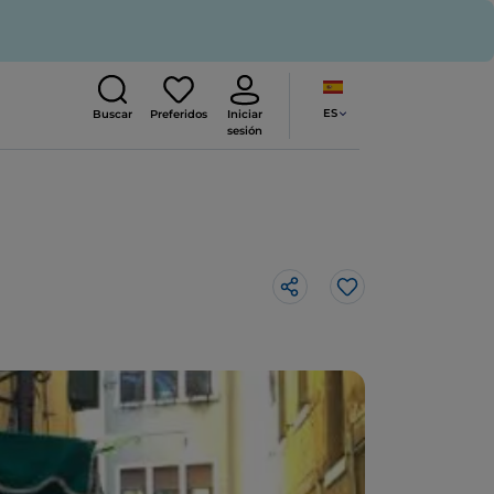
ES
Buscar
Preferidos
Iniciar
sesión
Me gusta