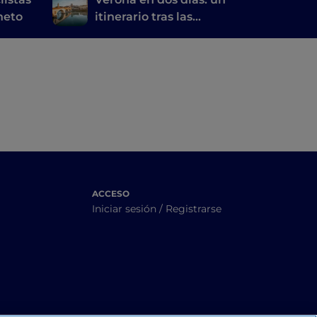
éneto
itinerario tras las
huellas de Romeo y
Julieta
ACCESO
Iniciar sesión / Registrarse