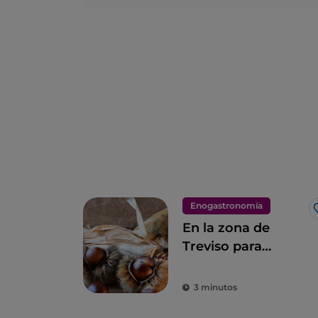
Enogastronomía
En la zona de
Treviso para
descubrir las
Castañas del
3 minutos
Monfenera I. G. P.,