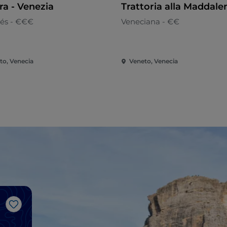
ra - Venezia
Trattoria alla Maddale
és - €€€
Veneciana - €€
to, Venecia
Veneto, Venecia
Me gusta