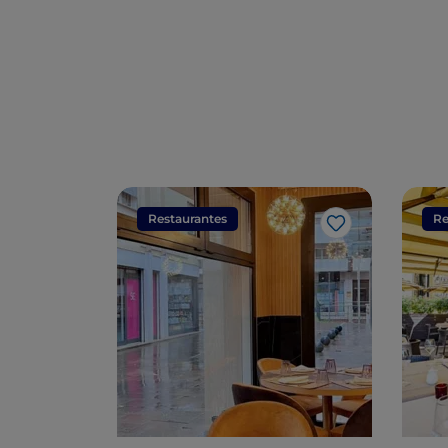
las más sabrosas
Restaurantes
Re
Me gusta