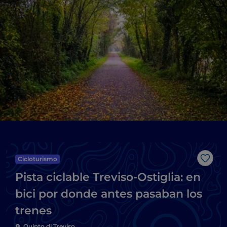
Cicloturismo
Me g
Pista ciclable Treviso-Ostiglia: en
bici por donde antes pasaban los
trenes
Quinto di Treviso