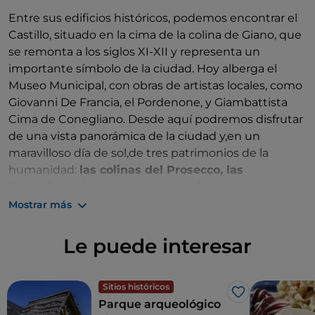
studenti dell’Istituto Tecnico Statale di Treviso.
Entre sus edificios históricos, podemos encontrar el
Castillo, situado en la cima de la colina de Giano, que
se remonta a los siglos XI-XII y representa un
importante símbolo de la ciudad. Hoy alberga el
Museo Municipal, con obras de artistas locales, como
Giovanni De Francia, el Pordenone, y Giambattista
Cima de Conegliano. Desde aquí podremos disfrutar
de una vista panorámica de la ciudad y,en un
maravilloso día de sol,de tres patrimonios de la
humanidad:
las colinas del Prosecco, las
Dolomitas
y
la Laguna de Venecia.
Mostrar más
Otro lugar histórico es la
Catedral de Santa Maria
de la Anunciaciòn
. Construida en 1345 por la
Le puede interesar
Hermandad de los Batidos, su fachada presenta
frescos de Ludovico Toeput y en su interior se puede
admirar el retablo de la “Virgen en trono con Niño
Sitios históricos
Me gusta
entre ángeles y santos” de Cima da Conegliano.
Parque arqueológico