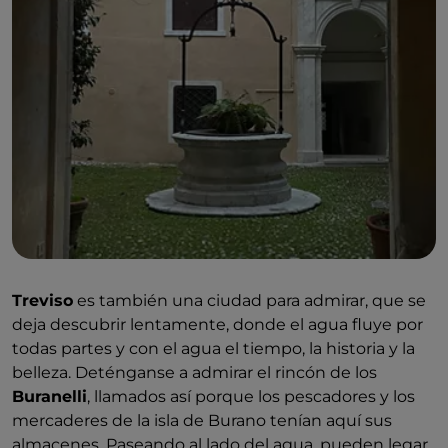
siglo XVI y reformas neoclásicas del siglo XVIII,
combina sobriedad exterior con un interior rico en
tesoros. Las siete cúpulas pintadas al fresco, las
capillas y la famosa “Pala dell’Annunciazione di
Tiziano” (retablo de la Anunciación de Tiziano) captan
la atención del visitante. Y bajando a la cripta
románica, el silencio nos hará volver a épocas lejanas.
El campanario y el
Baptisterio de San Giovanni
(San
Juan) a su lado completan la majestuosidad del
Duomo, un lugar de reflexión que invita a
contemplar la historia y la espiritualidad de Treviso.
Treviso
es también una ciudad para admirar, que se
deja descubrir lentamente, donde el agua fluye por
todas partes y con el agua el tiempo, la historia y la
belleza. Deténganse a admirar el rincón de los
Buranelli
, llamados así porque los pescadores y los
mercaderes de la isla de Burano tenían aquí sus
almacenes. Paseando al lado del agua, pueden legar