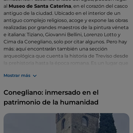
al
Museo de Santa Caterina
, en el corazón del casco
antiguo de la ciudad. Ubicado en el interior de un
antiguo complejo religioso, acoge y expone las obras
realizadas por grandes maestros de la pintura véneta
e italiana: Tiziano, Giovanni Bellini, Lorenzo Lotto y
Cima da Conegliano, solo por citar algunos. Pero hay
más: aquí encontrarán también una sección
arqueológica que cuenta la historia de Treviso desde
la prehistoria hasta la época romana. Es un lugar que
recuerda lo profunda que es la estratificación de
Mostrar más
nuestra civilización. A lo largo del río Sile, además,
podemos encontrar el
Museo Salce
, la más
Conegliano: inmersado en el
importante colección italiana de carteles
publicitarios de época, que cuentan el siglo XX a
patrimonio de la humanidad
través de la gráfica. Colores vivaces, elegancia, retro,
ironía: son obras de Dudovich, Cappiello, Mauzan.
Una forma de arte popular pero llena de significados.
No muy lejos se encuentra el
Barrio Latino
, hace