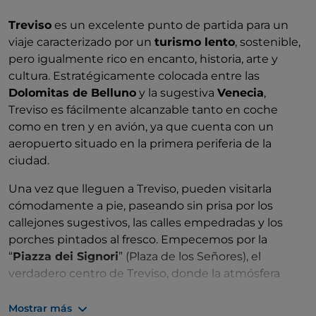
Treviso
es un excelente punto de partida para un
viaje caracterizado por un
turismo lento
, sostenible,
pero igualmente rico en encanto, historia, arte y
cultura. Estratégicamente colocada entre las
Dolomitas de Belluno
y la sugestiva
Venecia
,
Treviso es fácilmente alcanzable tanto en coche
como en tren y en avión, ya que cuenta con un
aeropuerto situado en la primera periferia de la
ciudad.
Una vez que lleguen a Treviso, pueden visitarla
cómodamente a pie, paseando sin prisa por los
callejones sugestivos, las calles empedradas y los
porches pintados al fresco. Empecemos por la
“
Piazza dei Signori
” (Plaza de los Señores), el
verdadero centro de Treviso, donde la atmósfera
medieval se respira en cada rincón. Esta plaza,
dominada por edificios históricos, es un escenario de
Mostrar más