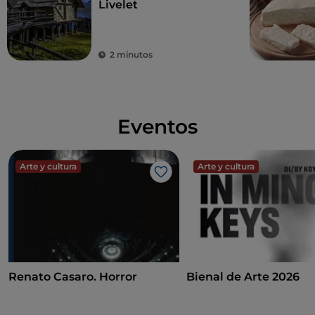
Livelet
Sobre el pórtico gótico se encuentra la
Sala de los
Batidos
, decorada con frescos de Francesco da
Milano, que representan la vida de Jesús. A lo largo
2 minutos
de los siglos, la sala ha tenido diferentes usos,entre
otros, prisión y refugio para soldados, antes de ser
restaurada en los años 1960 . En la Plaza Cima se
encuentra el Teatro dell’Accademia, diseñado por
Eventos
Andrea Scala e inaugurado en 1869. Presenta una
fachada neoclásica, con dos esfinges en piedra a los
lados de la escalera principal. Cuenta con un aforo de
Arte y cultura
Arte y cultura
Me gusta
803 plazas y ofrece una rica temporada teatral, que
incluye espectáculos de prosa, música y danza.
A pocos metros se encuentra el
Palazzo Sarcinelli,
sede de la Galería de Arte de la ciudad
y escenario
de numerosos eventos culturales.
Renato Casaro. Horror
Bienal de Arte 2026