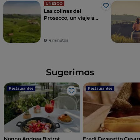
UNESCO
Me gusta
Las colinas del
Prosecco, un viaje a
través de catas y
pueblos
4 minutos
Sugerimos
Restaurantes
Restaurantes
Me gusta
Nonno Andrea Bistrot
Eredi Favaretto Cesar