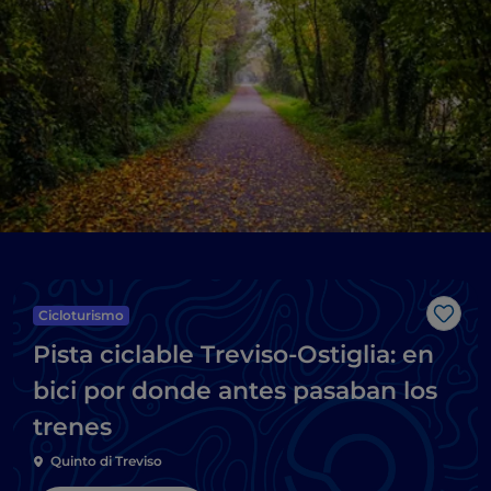
Cicloturismo
Me g
Pista ciclable Treviso-Ostiglia: en
bici por donde antes pasaban los
trenes
Quinto di Treviso