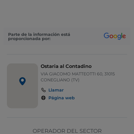
Cocktail
Se habla inglés
Mastercard
Parte de la información está
proporcionada por:
Aparcamiento
Mesas de exterior
Visa
Ostaria al Contadino
Wi-Fi
VIA GIACOMO MATTEOTTI 60, 31015
CONEGLIANO (TV)
Zona de fumadores
Llamar
Google Pay
Página web
OPERADOR DEL SECTOR