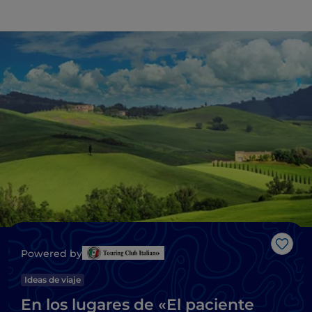
Me g
Powered by
Ideas de viaje
En los lugares de «El paciente