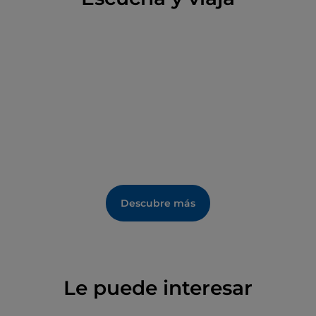
En verano se celebran aquí los conciertos y
espectáculos de danza del San Galgano Festival. En
la cercana colina de Montesiepi se encuentra la
ermita del noble Galgano Guidotti.
Descubre más
Le puede interesar